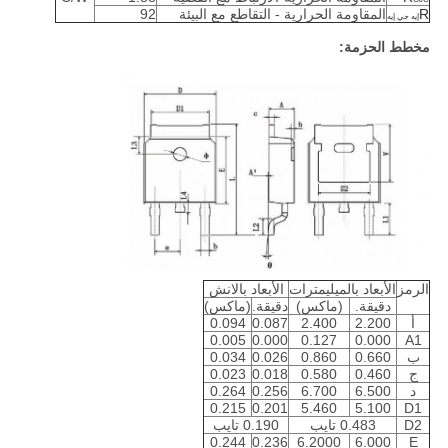
R
المقاومة الحرارية - التقاطع مع البيئة
92
إيه جي إيه
مخطط الحزمة:
الرمز
الأبعاد بالميليمترات
الأبعاد بالانش
دقيقة.
(ماكس)
دقيقة.
(ماكس)
أ
2.200
2.400
0.087
0.094
0.005
0.000
0.127
0.000
A1
ب
0.660
0.860
0.026
0.034
ج
0.460
0.580
0.018
0.023
د
6.500
6.700
0.256
0.264
0.215
0.201
5.460
5.100
D1
D2
0.483 تايب
0.190 تايب
0.244
0.236
6.2000
6.000
E