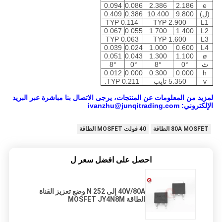
0.094
0.086
2.386
2.186
e
(ل)
9.800
10.400
0.386
0.409
0.114 TYP
2.900 TYP
L1
0.067
0.055
1.700
1.400
L2
0.063 TYP
1.600 TYP
L3
0.039
0.024
1.000
0.600
L4
0.051
0.043
1.300
1.100
ø
ث
0°
8°
0°
8°
0.012
0.000
0.300
0.000
h
v
5.350 تايب
0.211 TYP.
لمزيد من المعلومات عن المنتجات، يرجى الاتصال بنا مباشرة عبر البريد
الإلكتروني: ivanzhu@junqitrading.com
80A MOSFET الطاقة
40 فولت MOSFET الطاقة
احصل على افضل سعر ل
40V/80A إلى 252 N وضع تعزيز القناة
الطاقة MOSFET JY4N8M