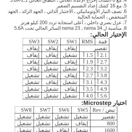
4. مع 8 أكشاك إخراج الإعداد الحالي ، النطاق الحالي 2.1-5.6A
5. مع 16 كشك إعداد التقسيم الصغير
6. نصف التيار الأوتوماتيكي ، الاختبار الذاتي ، الجهد الزائد ، الجهد
المنخفض ، الحماية الحالية
7. عزل بصري داخلي ، أعلى استجابة تردد 200 كيلو هرتز
8. مناسبة ل nema 23 ، nema 34 السائر الحالي تحت 5.6A
الإختيار الحالي:
قمة
RMS
SW1
SW2
SW3
تقصير
إيقاف
إيقاف
إيقاف
2.1 أ
1.5 أ
تشغيل
إيقاف
إيقاف
2.7 أ
1.9 أ
إيقاف
تشغيل
إيقاف
3.2 أ
2.3 أ
تشغيل
تشغيل
إيقاف
3.8 أ
2.7 أ
إيقاف
إيقاف
تشغيل
4.3 أ
3.1 أ
تشغيل
إيقاف
تشغيل
4.9 أ
3.5 أ
إيقاف
تشغيل
تشغيل
5.6 أ
4.0 أ
تشغيل
تشغيل
تشغيل
اختيار Microstep:
نبض / Rev
SW5
SW6
SW7
SW8
تقصير
تشغيل
تشغيل
تشغيل
تشغيل
800
إيقاف
تشغيل
تشغيل
تشغيل
1600
تشغيل
إيقاف
تشغيل
تشغيل