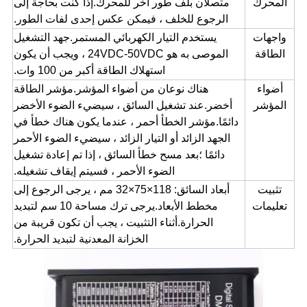
المحرك
متصلان بلف طور آخر للمحرك.إذا كنت بحاجة إلى
الرجوع للخلف ، فيمكن عكس إحدى لفات الطور.
واجهات
يستخدم التيار الكهربائي المستمر.جهد التشغيل
الطاقة
الموصى به هو 24VDC-50VDC ، ويجب أن يكون
استهلاك الطاقة أكبر من 100 وات.
أضواء
هناك نوعان من أضواء المؤشر.مؤشر الطاقة
المؤشر
أخضر.عند تشغيل السائق ، سيضيء الضوء الأخضر
دائمًا.مؤشر الخطأ أحمر ، عندما يكون هناك خطأ في
الجهد الزائد أو التيار الزائد ، سيضيء الضوء الأحمر
دائمًا ؛بعد مسح خطأ السائق ، إذا تم إعادة تشغيل
الضوء الأحمر ، فسيتم إيقاف تشغيله.
تثبيت
أبعاد السائق: 118
×
75
×
32 مم ، يرجى الرجوع إلى
تعليمات
مخطط الأبعاد.يرجى ترك مساحة 10 سم لتبديد
الحرارة.أثناء التثبيت ، يجب أن تكون قريبة من
الخزانة المعدنية لتبديد الحرارة.