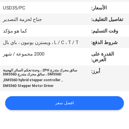
مراقبة
الأسعار:
USD35/PC
الجودة
تفاصيل التغليف:
جناح لحزمة التصدير
اتصل
وقت التسليم:
كما هو مؤكد
بنا
شروط الدفع:
L / C ، T / T ، ويسترن يونيون ، باي بال
القدرة على
2000 مجموعة / شهر
أخبار
العرض:
أبرز:
سائق محرك متدرج 2PH ، وحدة تحكم السائر الهجينة
DM556D ، سائق محرك متدرج DM556D
اطلب
,
,
DM556D hybrid stepper controller
DM556D Stepper Motor Driver
اقتباس
افضل سعر
خريطة
الموقع