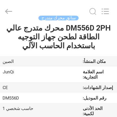
Changzhou
Junqi
International
Trade
Co.,Ltd.
سائق محرك متدرج
All
Rights
DM556D 2PH محرك متدرج عالي
المنزل
Reserved.
الطاقة لطحن جهاز التوجيه
المنتجات
باستخدام الحاسب الآلي
معلومات
مكان المنشأ:
الصين
عنا
اسم العلامة
JunQi
التجارية:
جولة
إصدار الشهادات:
CE
في
رقم الموديل:
DM556D
المصنع
الحد الأدنى
حاسب شخصي 1
لكمية: