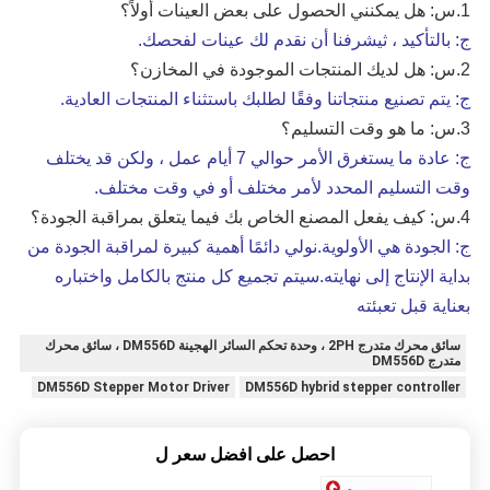
1.
س: هل يمكنني الحصول على بعض العينات أولاً؟
ج: بالتأكيد ، ث
يشرفنا أن نقدم لك عينات لفحصك.
2.
س: هل لديك المنتجات الموجودة في المخازن؟
ج: يتم تصنيع منتجاتنا وفقًا لطلبك باستثناء المنتجات العادية.
3.
س: ما هو وقت التسليم؟
ج: عادة ما يستغرق الأمر حوالي 7 أيام عمل ، ولكن قد يختلف
وقت التسليم المحدد لأمر مختلف أو في وقت مختلف.
4.
س: كيف يفعل المصنع الخاص بك فيما يتعلق بمراقبة الجودة؟
ج: الجودة هي الأولوية.نولي دائمًا أهمية كبيرة لمراقبة الجودة من
بداية الإنتاج إلى نهايته.سيتم تجميع كل منتج بالكامل واختباره
بعناية قبل تعبئته
سائق محرك متدرج 2PH ، وحدة تحكم السائر الهجينة DM556D ، سائق محرك
متدرج DM556D
DM556D Stepper Motor Driver
DM556D hybrid stepper controller
احصل على افضل سعر ل