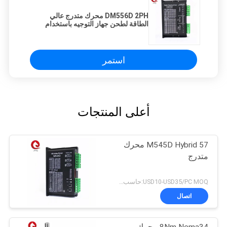
DM556D 2PH محرك متدرج عالي
الطاقة لطحن جهاز التوجيه باستخدام
الحاسب الآلي
استمر
أعلى المنتجات
M545D Hybrid 57 محرك
متدرج
USD10-USD35/PC MOQ:حاسب شخصي 1
اتصال