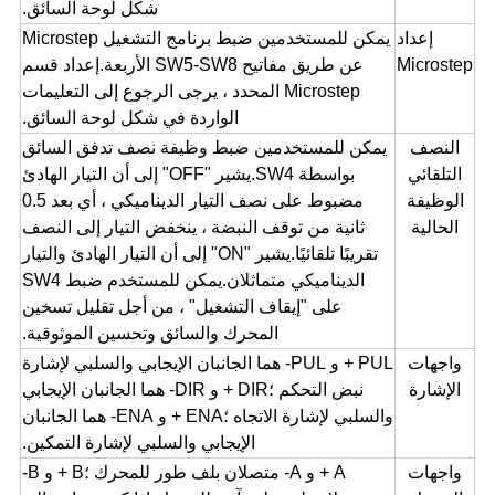
شكل لوحة السائق.
إعداد
يمكن للمستخدمين ضبط برنامج التشغيل Microstep
Microstep
عن طريق مفاتيح SW5-SW8 الأربعة.إعداد قسم
Microstep المحدد ، يرجى الرجوع إلى التعليمات
الواردة في شكل لوحة السائق.
النصف
يمكن للمستخدمين ضبط وظيفة نصف تدفق السائق
التلقائي
بواسطة SW4.يشير "OFF" إلى أن التيار الهادئ
الوظيفة
مضبوط على نصف التيار الديناميكي ، أي بعد 0.5
الحالية
ثانية من توقف النبضة ، ينخفض ​​التيار إلى النصف
تقريبًا تلقائيًا.يشير "ON" إلى أن التيار الهادئ والتيار
الديناميكي متماثلان.يمكن للمستخدم ضبط SW4
على "إيقاف التشغيل" ، من أجل تقليل تسخين
المحرك والسائق وتحسين الموثوقية.
واجهات
PUL + و PUL- هما الجانبان الإيجابي والسلبي لإشارة
الإشارة
نبض التحكم ؛DIR + و DIR- هما الجانبان الإيجابي
والسلبي لإشارة الاتجاه ؛ENA + و ENA- هما الجانبان
الإيجابي والسلبي لإشارة التمكين.
واجهات
A + و A- متصلان بلف طور للمحرك ؛B + و B-