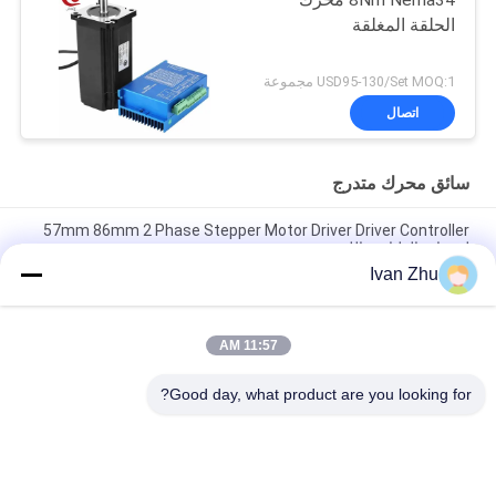
8Nm Nema34 محرك
الحلقة المغلقة
USD95-130/Set MOQ:1 مجموعة
اتصال
سائق محرك متدرج
57mm 86mm 2 Phase Stepper Motor Driver Driver Controller
لمعدات الطباعة بالليزر
Ivan Zhu
2DM2280A 2 المرحلة الرقمية السائر سائق ل 110 مللي متر 130
مللي متر محرك متدرج 110VAC 200VAC
11:57 AM
محرك متدرج رقمي ثلاثي الطور 3DM683 60VDC 8.3A لآلة قطع
النقش NEMA23
Good day, what product are you looking for?
فئات شعبية
جميع