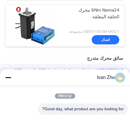
8Nm Nema34 محرك
الحلقة المغلقة
USD95-130/Set MOQ:1 مجموعة
اتصال
سائق محرك متدرج
2DM2280A 2 المرحلة الرقمية السائر سائق ل 110 مللي متر 130
مللي متر محرك متدرج 110VAC 200VAC
Ivan Zhu
محرك متدرج رقمي ثلاثي الطور 3DM683 60VDC 8.3A لآلة قطع
النقش NEMA23
9:32 PM
محرك متدرج هجين M2280A لمحرك متدرج NEMA42 NEMA52
Good day, what product are you looking for?
فئات شعبية
جميع