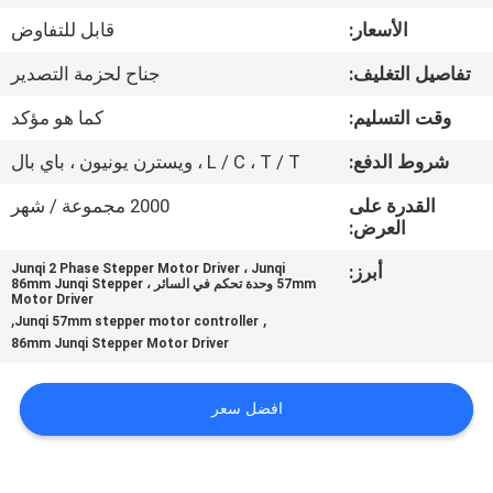
مراقبة
الأسعار:
قابل للتفاوض
الجودة
تفاصيل التغليف:
جناح لحزمة التصدير
اتصل
وقت التسليم:
كما هو مؤكد
بنا
شروط الدفع:
L / C ، T / T ، ويسترن يونيون ، باي بال
القدرة على
2000 مجموعة / شهر
أخبار
العرض:
أبرز:
Junqi 2 Phase Stepper Motor Driver ، Junqi
57mm وحدة تحكم في السائر ، 86mm Junqi Stepper
اطلب
Motor Driver
,
,
Junqi 57mm stepper motor controller
اقتباس
86mm Junqi Stepper Motor Driver
خريطة
افضل سعر
الموقع