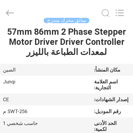
Changzhou
Junqi
International
Trade
Co.,Ltd.
سائق محرك متدرج
All
Rights
57mm 86mm 2 Phase Stepper
المنزل
Reserved.
Motor Driver Driver Controller
المنتجات
لمعدات الطباعة بالليزر
معلومات
مكان المنشأ:
الصين
عنا
اسم العلامة
Junqi
التجارية:
جولة
إصدار الشهادات:
CE
في
رقم الموديل:
SWT-256 م
المصنع
الحد الأدنى
حاسب شخصي 1
لكمية: