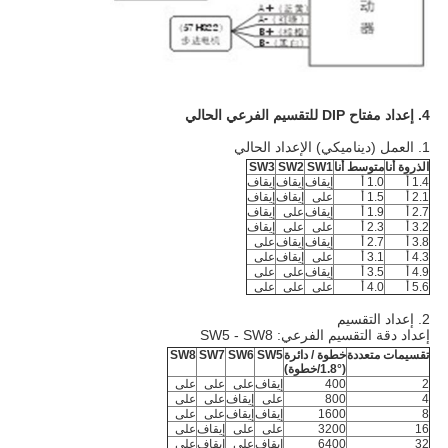
4. إعداد مفتاح DIP للتقسيم الفرعي الحالي
1. العمل (ديناميكي) الإعداد الحالي
الذروة أنا
متوسط ​​أنا
SW1
SW2
SW3
1.4 أ
1.0 أ
إيقاف
إيقاف
إيقاف
2.1 أ
1.5 أ
على
إيقاف
إيقاف
2.7 أ
1.9 أ
إيقاف
على
إيقاف
3.2 أ
2.3 أ
على
على
إيقاف
3.8 أ
2.7 أ
إيقاف
إيقاف
على
4.3 أ
3.1 أ
على
إيقاف
على
4.9 أ
3.5 أ
إيقاف
على
على
5.6 أ
4.0 أ
على
على
على
2. إعداد التقسيم
إعداد دقة التقسيم الفرعي: SW5 - SW8
تقسيمات متعددة
خطوة / دائرة
SW5
SW6
SW7
SW8
(1.8
°
/خطوة)
2
400
إيقاف
على
على
على
4
800
على
إيقاف
على
على
8
1600
إيقاف
إيقاف
على
على
16
3200
على
على
إيقاف
على
32
6400
إيقاف
على
إيقاف
على