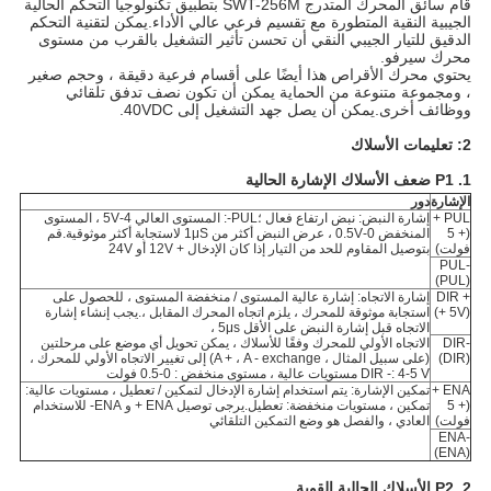
قام سائق المحرك المتدرج SWT-256M بتطبيق تكنولوجيا التحكم الحالية
الجيبية النقية المتطورة مع تقسيم فرعي عالي الأداء.يمكن لتقنية التحكم
الدقيق للتيار الجيبي النقي أن تحسن تأثير التشغيل بالقرب من مستوى
محرك سيرفو.
يحتوي محرك الأقراص هذا أيضًا على أقسام فرعية دقيقة ، وحجم صغير
، ومجموعة متنوعة من الحماية يمكن أن تكون نصف تدفق تلقائي
ووظائف أخرى.يمكن أن يصل جهد التشغيل إلى 40VDC.
2: تعليمات الأسلاك
1. P1 ضعف الأسلاك الإشارة الحالية
الإشارة
دور
PUL +
إشارة النبض: نبض ارتفاع فعال ؛PUL-: المستوى العالي 4-5V ، المستوى
(+ 5
المنخفض 0-0.5V ، عرض النبض أكثر من 1μS لاستجابة أكثر موثوقية.قم
فولت)
بتوصيل المقاوم للحد من التيار إذا كان الإدخال + 12V أو 24V
PUL-
(PUL)
DIR +
إشارة الاتجاه: إشارة عالية المستوى / منخفضة المستوى ، للحصول على
(+ 5V)
استجابة موثوقة للمحرك ، يلزم اتجاه المحرك المقابل ،.يجب إنشاء إشارة
الاتجاه قبل إشارة النبض على الأقل 5μs ،
DIR-
الاتجاه الأولي للمحرك وفقًا للأسلاك ، يمكن تحويل أي موضع على مرحلتين
(DIR)
(على سبيل المثال ، A + ، A - exchange) إلى تغيير الاتجاه الأولي للمحرك ،
DIR -: 4-5 V مستويات عالية ، مستوى منخفض : 0-0.5 فولت
ENA +
تمكين الإشارة: يتم استخدام إشارة الإدخال لتمكين / تعطيل ، مستويات عالية:
(+ 5
تمكين ، مستويات منخفضة: تعطيل.يرجى توصيل ENA + و ENA- للاستخدام
فولت)
العادي ، والفصل هو وضع التمكين التلقائي
ENA-
(ENA)
2. P2 الأسلاك الحالية القوية