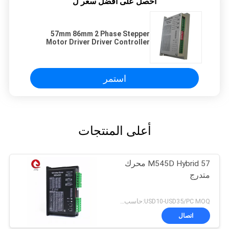
احصل على افضل سعر ل
57mm 86mm 2 Phase Stepper
Motor Driver Driver Controller
لمعدات الطباعة بالليزر
استمر
أعلى المنتجات
M545D Hybrid 57 محرك
متدرج
USD10-USD35/PC MOQ:حاسب شخصي 1
اتصال