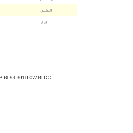
التطبيق:
إبراز:
OWP-BL93-301100W BLDC مضخة مياه مع تحكم PWM وتشخيص الأخطاء مضخة كولانت ، مضخة جليكول ،