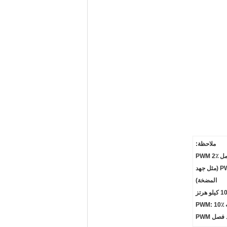
ملاحظة:
2: جهد PWM: 24VDC / 12VDC (مثل جهد
المضخة)
P