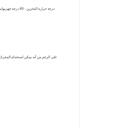
درجة حرارة التخزين: -40 درجة فهرنهايت إلى + 70 درجة فهرنهايت (-40 درجة فهرنهايت إلى + 158 درجة فهرنهايت) (حتى 100 درجة فهرنهايت ، لكنها ستقصر من عمر الخدمة)
على الرغم من أنه يمكن استخدام المحرك ف