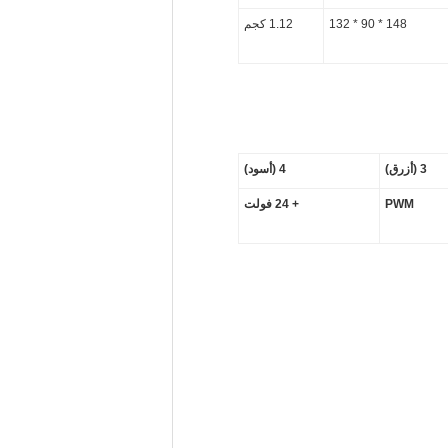
148 * 90 * 132
1.12 كجم
3 (أزرق)
4 (أسود)
PWM
+ 24 فولت