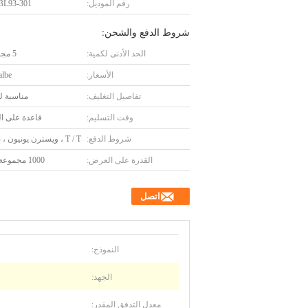
رقم الموديل:
L93-301
شروط الدفع والشحن:
الحد الأدنى لكمية:
5 مجموعات
الأسعار:
albe
تفاصيل التغليف:
مناسبة ل
وقت التسليم:
قاعدة على ال
شروط الدفع:
T / T ، ويسترن يونيون ، باي بال
القدرة على العرض:
1000 مجموعة / شهر
اتصل
النموذج:
الجهد:
معدل التدفق المقدر: