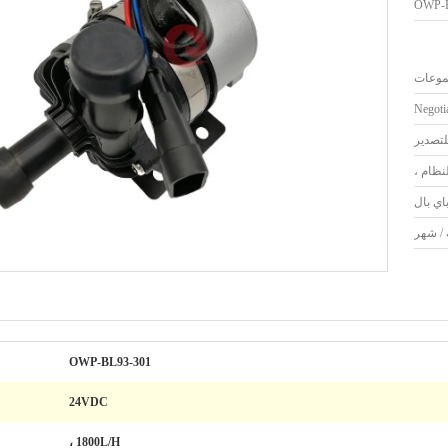
OWP-B
Negoti
لتصدير
نظام ،
OWP-BL93-301
24VDC
1800L/H ،