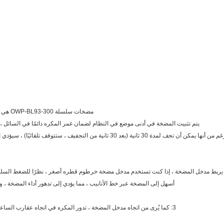
مضخات سلسلة OWP-BL93-300 هي مضخات طرد مركزي تتطلب تعبئة مسبقة ،
يتم تثبيت المضخة في أدنى موضع في النظام لضمان غمر المكره دائمًا في السائل ،
1: يجب ألا تكون المضخة جافة ، على الرغم من أنها يمكن أن تجف لمدة 30 ثانية (بعد 30 ثا
ي يربط مدخل المضخة ، إذا كنت تستخدم مدخل مضخة خرطوم قطره أصغر ، نظرًا للضغط السلب
أسهل إلى المضخة عبر خط الأنابيب ، مما يؤدي إلى تدهور أداء المضخة ، 
3: كما يُرى من اتجاه مدخل المضخة ، تدور المكره في اتجاه عقارب الساعة (انظر السهم الموجود على منفذ المخرج).