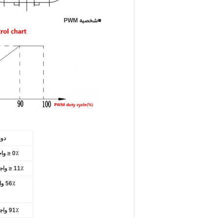
■
شخصية PWM
دور
0٪ ≤ واجب≤10٪
11٪ ≤ واجب≤ 55٪
56٪ واجب 90٪
91٪ واجب 100٪