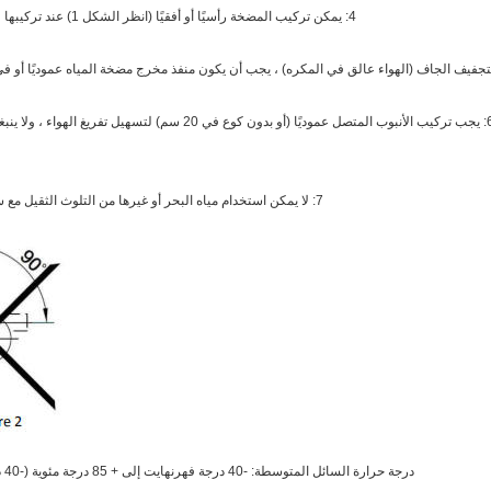
4: يمكن تركيب المضخة رأسيًا أو أفقيًا (انظر الشكل 1) عند تركيبها عموديًا ، يجب أن يكون منفذ المخرج صاعدًا.
 سم) لتسهيل تفريغ الهواء ، ولا ينبغي استخدام أنبوب المخرج أقل من 90 درجة
7: لا يمكن استخدام مياه البحر أو غيرها من التلوث الثقيل مع سائل شوائب الحبوب الكبيرة كوسيط سائل.
درجة حرارة السائل المتوسطة: -40 درجة فهرنهايت إلى + 85 درجة مئوية (-40 درجة فهرنهايت إلى + 185 درجة فهرنهايت)