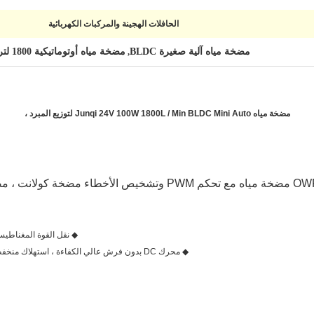
الحافلات الهجينة والمركبات الكهربائية
مضخة مياه آلية صغيرة BLDC
مضخة مياه أوتوماتيكية 1800 لتر / دقيقة
,
مضخة مياه Junqi 24V 100W 1800L / Min BLDC Mini Auto لتوزيع المبرد ،
 مضخة مياه BDC
◆ نقل القوة المغناطي
◆ محرك DC بدون فرش عالي الكفاءة ، استهلاك منخفض للطاقة ، كفاءة عالية ، عمر خدمة طويل.