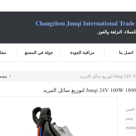
Changzhou Junqi International Trade
عملاء. النزاهة والفوز.
اتصل بنا
مراقبة الجودة
جولة في المصنع
معلو
مضخة مياه
الصين
junqi
IS900