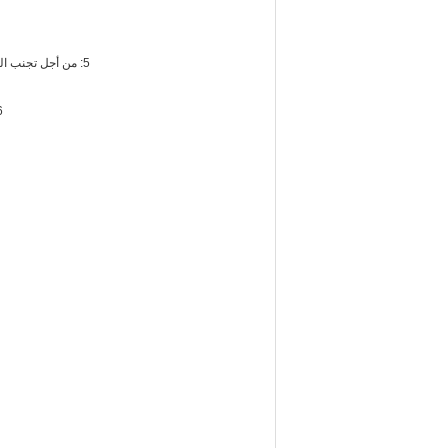
5: من أجل تجنب التجفيف الجاف (الهواء عالق في المكره) ، يجب أن يكون منفذ مخرج مضخة المياه عموديًا أو في الجزء العلوي من المكره.(انظر الشكل 1)
6: يجب تركيب الأنبوب المتصل عموديًا (أو بدون كوع في 20