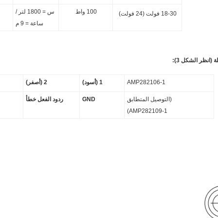
100 واط
س = 1800 لتر /
18-30 فولت (24 فولت)
ساعة = 9 م
(انظر الشكل 3):
AMP282106-1
1 (أسود)
2 (أصفر)
(التوصيل المتطابق
GND
ردود الفعل خطأ
AMP282109-1)