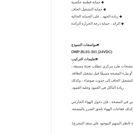
◆ حماية قطبية عكسية
◆ حماية التشغيل الجاف
◆ زيادة الجهد ، على الحماية الحالية
◆ الزائد ، حماية درجة الحرارة الزائدة
■
مواصفات النموذج
OWP-BL93-301 (24VDC)
■
تعليمات التركيب
 أو ملء المضخة مسبقًا قبل تشغيل الطاقة.
نية من التجفيف ، ستتوقف تلقائيًا) ، سيؤدي التشغيل الجاف إلى حدوث ضوضاء ، وكذلك
زيادة التآكل في العمود وجلبة العمود.
ي في المضخة ، فإن دخول الهواء الخارجي
وكذلك فقاعات الهواء تلحق الضرر بالمضخة.