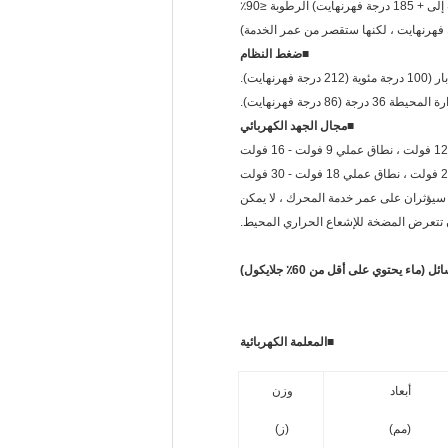
■
ضغط النظام
■
مجال الجهد الكهربائي
ة سيؤثران على عمر خدمة المحرك ، لا يمكن
 تتعرض المضخة للإشعاع الحراري المحيط.
ء يحتوي على أقل من 60٪ جلايكول)
■
المعلمة الكهربائية
أبعاد
وزن
(مم)
(ز)