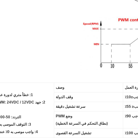
ة العمل
وصف
1: خطأ متري لدورة عمل PWM 2٪
وقف الدولة
سرعة تشغيل دقيقة
وضع PWM
التردد: 50-1000 كيلو هرتز
(نطاق التحكم في السرعة الخطية)
3:
التوقف الموصى به WM: 10٪
4: واجب موصى به 0٪ عند فصل PWM
تشغيل السرعة القصوى