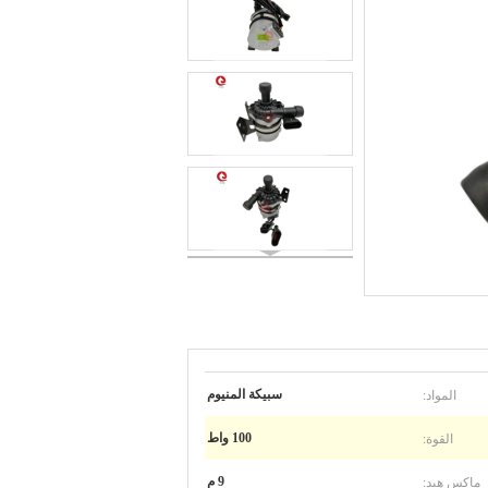
المواد:
سبيكة المنيوم
القوة:
100 واط
ماكس هيد:
9 م