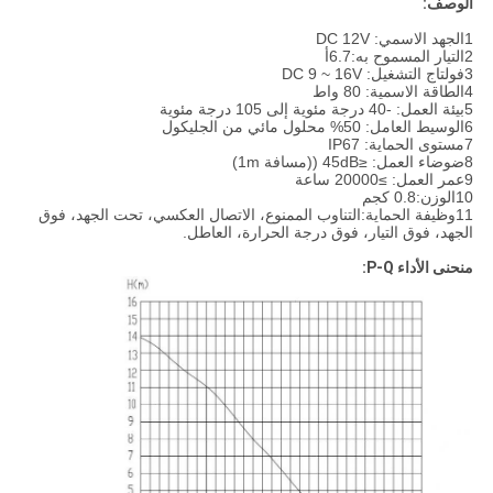
الوصف:
1الجهد الاسمي: DC 12V
2التيار المسموح به:6.7أ
3فولتاج التشغيل: DC 9 ~ 16V
4الطاقة الاسمية: 80 واط
5بيئة العمل: -40 درجة مئوية إلى 105 درجة مئوية
6الوسيط العامل: 50% محلول مائي من الجليكول
7مستوى الحماية: IP67
8ضوضاء العمل: ≤45dB ((مسافة 1m)
9عمر العمل: ≥20000 ساعة
10الوزن:0.8 كجم
11وظيفة الحماية:التناوب الممنوع، الاتصال العكسي، تحت الجهد، فوق
الجهد، فوق التيار، فوق درجة الحرارة، العاطل.
منحنى الأداء P-Q: