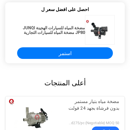
احصل على افضل سعر ل
مضخة المياه للسيارات الهجينة JUNQI
JP80 مضخة المياه للسيارات التجارية
للسيارات الكهربائية
استمر
أعلى المنتجات
مضخة مياه بتيار مستمر
بدون فرشاة بجهد 24 فولت
USD245-usd275/pc (Negotiable) MOQ:50 جهاز كمبيوتر شخصى