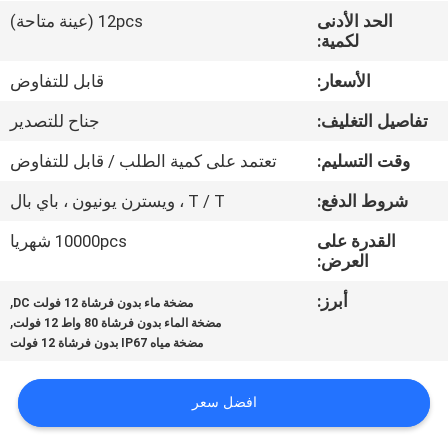
مراقبة
الحد الأدنى
12pcs (عينة متاحة)
لكمية:
الجودة
الأسعار:
قابل للتفاوض
اتصل
تفاصيل التغليف:
جناح للتصدير
بنا
وقت التسليم:
تعتمد على كمية الطلب / قابل للتفاوض
شروط الدفع:
T / T ، ويسترن يونيون ، باي بال
أخبار
القدرة على
10000pcs شهريا
العرض:
اطلب
أبرز:
,
اقتباس
مضخة ماء بدون فرشاة 12 فولت DC
,
مضخة الماء بدون فرشاة 80 واط 12 فولت
مضخة مياه IP67 بدون فرشاة 12 فولت
خريطة
الموقع
افضل سعر