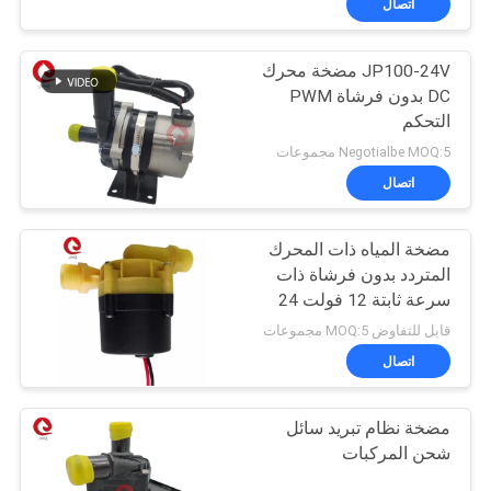
اتصال
JP100-24V مضخة محرك
DC بدون فرشاة PWM
التحكم
Negotialbe MOQ:5 مجموعات
اتصال
مضخة المياه ذات المحرك
المتردد بدون فرشاة ذات
سرعة ثابتة 12 فولت 24
فولت
قابل للتفاوض MOQ:5 مجموعات
اتصال
مضخة نظام تبريد سائل
شحن المركبات