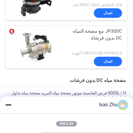
قابل للتفاوض MOQ:12pcs (عينة متاحة)
اتصال
JP300C مع مضخة المياه
DC بدون فرشاة
USD210-USD195 MOQ:2 أجهزة كمبيوتر (عينة متاحة)
اتصال
مضخة مياه DC بدون فرشات
8000L / H فرش العاصمة موتور مضخة مياه التبريد مضخة مياه تداول
لشاحنة كهربائية
Ivan Zhu
24V 240W 16m رئيس مضخة مياه كهربائية شديدة التحمل للحافلة
الكهربائية
6:49 PM
IP67 24VDC مضخة مياه محرك DC بدون فرشات للمركبات الكهربائية
منخفضة الضوضاء