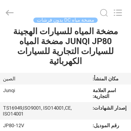
Changzhou
Junqi
International
Trade
Co.,Ltd.
مضخة مياه DC بدون فرشات
All
Rights
مضخة المياه للسيارات الهجينة
المنزل
Reserved.
JUNQI JP80 مضخة المياه
المنتجات
للسيارات التجارية للسيارات
الكهربائية
معلومات
عنا
مكان المنشأ:
الصين
اسم العلامة
Junqi
جولة
التجارية:
في
إصدار الشهادات:
TS16949,ISO9001, ISO14001,CE,
ISO14001
المصنع
رقم الموديل:
JP80-12V