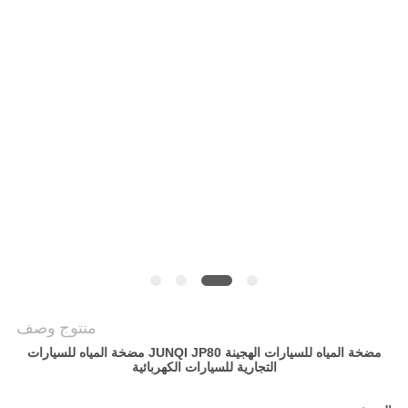
سياسة
الخصوصية
منتوج وصف
مضخة المياه للسيارات الهجينة JUNQI JP80 مضخة المياه للسيارات
التجارية للسيارات الكهربائية