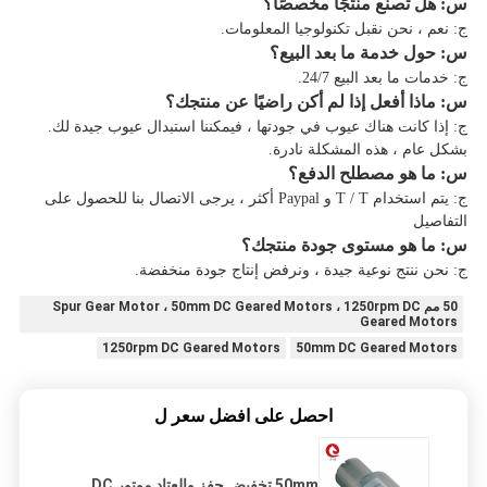
س: هل تصنع منتجًا مخصصًا؟
ج: نعم ، نحن نقبل تكنولوجيا المعلومات.
س: حول خدمة ما بعد البيع؟
ج: خدمات ما بعد البيع 24/7.
س: ماذا أفعل إذا لم أكن راضيًا عن منتجك؟
ج: إذا كانت هناك عيوب في جودتها ، فيمكننا استبدال عيوب جيدة لك.
بشكل عام ، هذه المشكلة نادرة.
س: ما هو مصطلح الدفع؟
ج: يتم استخدام T / T و Paypal أكثر ، يرجى الاتصال بنا للحصول على
التفاصيل
س: ما هو مستوى جودة منتجك؟
ج: نحن ننتج نوعية جيدة ، ونرفض إنتاج جودة منخفضة.
50 مم Spur Gear Motor ، 50mm DC Geared Motors ، 1250rpm DC
Geared Motors
1250rpm DC Geared Motors
50mm DC Geared Motors
احصل على افضل سعر ل
50mm تخفيض حفز والعتاد موتور DC