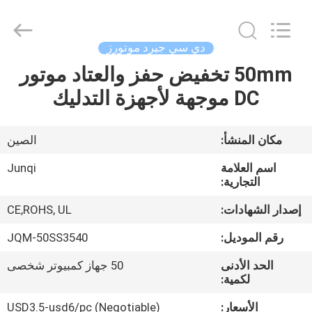
Changzhou
Junqi
International
Trade
Co.,Ltd.
دي سي جيرد موتورز
All
Rights
50mm تخفيض حفز والعتاد موتور
المنزل
Reserved.
DC موجهة لأجهزة التدليك
المنتجات
مكان المنشأ:
الصين
معلومات
اسم العلامة
Junqi
عنا
التجارية:
إصدار الشهادات:
CE,ROHS, UL
جولة
رقم الموديل:
JQM-50SS3540
في
الحد الأدنى
50 جهاز كمبيوتر شخصى
المصنع
لكمية:
الأسعار:
USD3.5-usd6/pc (Negotiable)