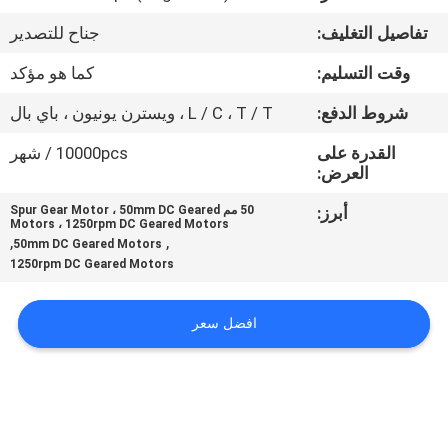
مراقبة
تفاصيل التغليف:
جناح للتصدير
الجودة
وقت التسليم:
كما هو مؤكد
اتصل
شروط الدفع:
L / C ، T / T ، ويسترن يونيون ، باي بال
بنا
القدرة على
10000pcs / شهر
العرض:
أخبار
أبرز:
50 مم Spur Gear Motor ، 50mm DC Geared
Motors ، 1250rpm DC Geared Motors
,
,
50mm DC Geared Motors
1250rpm DC Geared Motors
اطلب
اقتباس
افضل سعر
خريطة
الموقع