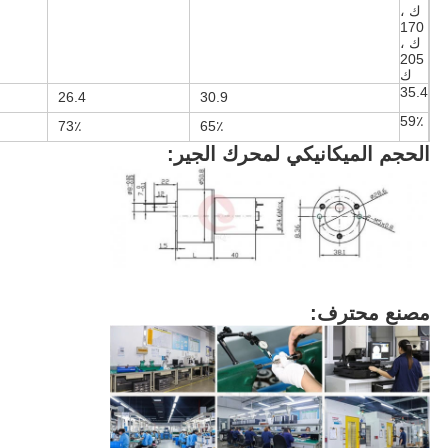
ك ،
170
ك ،
205
ك
35.4
26.4
30.9
59٪
73٪
65٪
الحجم الميكانيكي لمحرك الجير:
مصنع محترف: