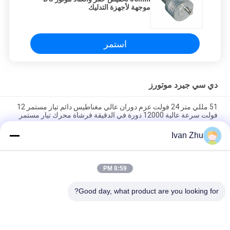
موجهة لأجهزة التدليك
استمر
دي سي جيرد موتورز
51 مللي متر 24 فولت عزم دوران عالي مغناطيس دائم تيار مستمر 12
فولت سرعة عالية 12000 دورة في الدقيقة فرشاة محرك تيار مستمر
صغير
Ivan Zhu
1N.M 24VDC Geared Motors Worm 46mm Gearbox Motor للآلة
الطبية
8:59 PM
370 46 مم 6 فولت 24 فولت 12 فولت محرك عزم دوران عالي بنفايات
123 دورة في الدقيقة مغلق
Good day, what product are you looking for?
فئات شعبية
جميع