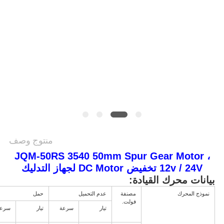
سياسة
الخصوصية
منتوج وصف
JQM-50RS 3540 50mm Spur Gear Motor ،
12v / 24V تخفيض DC Motor لجهاز التدليك
بيانات محرك القيادة:
نموذج المحرك
مصنفة
عدم التحميل
حمل
فولت.
تيار
سرعة
تيار
سرعة