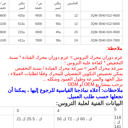
الخامس
مللي
ص /
مللي
ص /
أمبير
دقيقة
أمبير
دقيقة
3600
≤420
4500
≤50
12
JQM-3540-012-4500
5100
≤513
6000
≤59
12
JQM
-3540-012-6000
3600
≤215
4500
≤45
24
JQM
-3540-024-4500
5100
≤411
7000
≤38
24
JQM
-3540-024-7000
ملاحظة:
عزم دوران محرك التروس = عزم دوران محرك القيادة * نسبة
التخفيض * كفاءة علبة التروس ؛
سرعة محرك الجير = سرعة محرك القيادة / نسبة التخفيض
يمكن تخصيص التكوين التفصيلي للمحرك وفقًا لطلبات العملاء ،
مثل الجهد والسرعة وطول العمود وشكله ...
نرحب بمشاريع OEM أو ODM
ملاحظات: أعلاه نماذجنا القياسية للرجوع إليها ، يمكننا أن
نجعلها حسب طلب العميل.
البيانات الفنية لعلبة التروس:
5
3
4
118
50 ك ، 60 ك ، 72 ك
21 ك ، 25.5 ك
ك ،
141