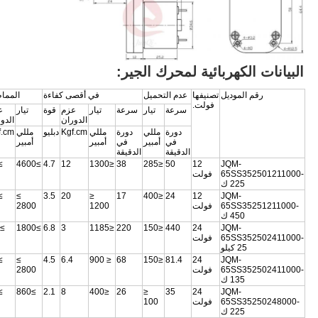
البيانات الكهربائية لمحرك الجير:
رقم الموديل
تصنيفها
عدم التحميل
في أقصى كفاءة
المما
فولت.
سرعة
تيار
سرعة
تيار
عزم
قوة
تيار
ع
الدوران
الدو
دورة
مللي
دورة
مللي
Kgf.cm
دبليو
مللي
f.cm
في
أمبير
في
أمبير
أمبير
الدقيقة
الدقيقة
50
≥4600
4.7
12
≤1300
38
≤285
50
12
JQM-
65SS352501211000-
فولت
225 ك
73
≥
3.5
20
≤
17
≤400
24
12
JQM
-
65SS35251211000-
فولت
1200
2800
450 ك
≥5.3
≥1800
6.8
3
≤1185
220
≤150
440
24
JQM
-
65SS352502411000-
فولت
25 كيلو
30
≥
4.5
6.4
≤ 900
68
≤150
81.4
24
JQM
-
65SS352502411000-
فولت
2800
135 ك
32
≥860
2.1
8
≤400
26
≤
35
24
JQM
-
65SS35250248000-
فولت
100
225 ك