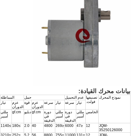
بيانات محرك القيادة:
نموذج المحرك
تصنيفها
عدم التحميل
حمل
المماطلة
فولت.
تيار
سرعة
تيار
سرعة
عزم
قوة
عزم
تيار
الدوران
الدوران
الخامس
مللي
دورة
مللي
دورة
gf.cm
دبليو
gf.cm
مللي
أمبير
في
أمبير
في
أمبير
الدقيقة
الدقيقة
≥1140
≥180
2.0
40
4800
≤269
6000
≤47
12
JQM-
35250126000
≥3210
≥252
5.2
56
8800
≤755
11000
≤131
12
JQM
-