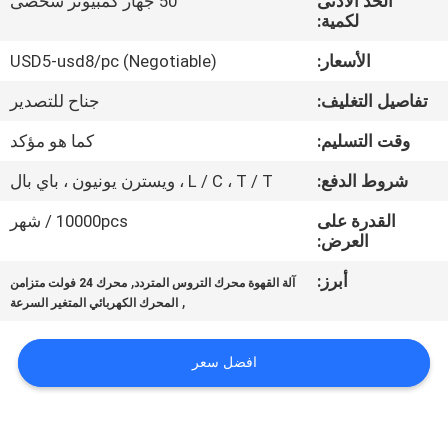
الحد الأدنى
50 جهاز كمبيوتر شخصى
مراقبة
لكمية:
الجودة
الأسعار:
USD5-usd8/pc (Negotiable)
تفاصيل التغليف:
جناح للتصدير
اتصل
بنا
وقت التسليم:
كما هو مؤكد
شروط الدفع:
L / C ، T / T ، ويسترن يونيون ، باي بال
أخبار
القدرة على
10000pcs / شهر
العرض:
اطلب
أبرز:
,
آلة القهوة محرك التروس المتردد
محرك 24 فولت متزامن
,
اقتباس
المحرك الكهربائي المتغير السرعة
افضل سعر
خريطة
الموقع