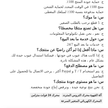
ج: حماية جودة المنتج 100٪.
منتج 100٪ في الوقت المحدد لحماية الشحن.
حماية مدفوعة بنسبة 100٪ لمبلغك المغطى.
س: ما موك؟
ج: 5 قطع.نرحب بالطلب الصغير.
س: هل تصنع منتجًا مخصصًا؟
ج: نعم ، نحن نقبل تكنولوجيا المعلومات.
س: حول خدمة ما بعد البيع؟
ج: خدمات ما بعد البيع 24/7.
س: ماذا أفعل إذا لم أكن راضيًا عن منتجك؟
ج: إذا كانت هناك عيوب في جودتها ، فيمكننا استبدال عيوب جيدة لك.
بشكل عام ، هذه المشكلة نادرة.
س: ما هو مصطلح الدفع؟
ج: يتم استخدام T / T و Paypal أكثر ، يرجى الاتصال بنا للحصول على
التفاصيل
س: ما هو مستوى جودة منتجك؟
ج: نحن ننتج نوعية جيدة ، ونرفض إنتاج جودة منخفضة.
آلة القهوة محرك التروس المتردد
محرك 24 فولت متزامن
المحرك الكهربائي المتغير السرعة