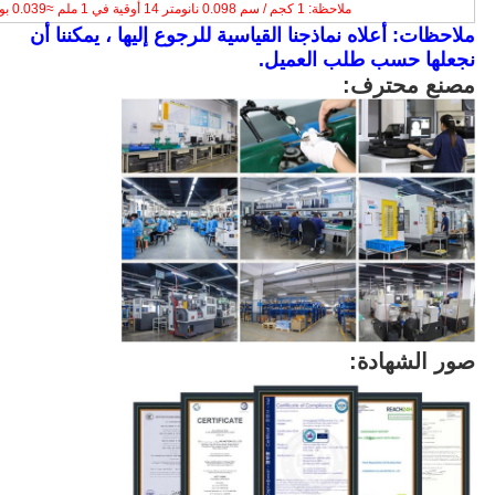
ملاحظة: 1 كجم / سم 0.098 نانومتر 14 أوقية في 1 ملم ≈0.039 بوصة
ملاحظات: أعلاه نماذجنا القياسية للرجوع إليها ، يمكننا أن
نجعلها حسب طلب العميل.
مصنع محترف:
صور الشهادة: