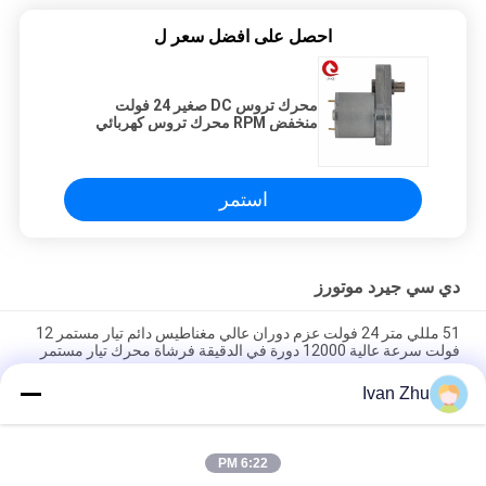
احصل على افضل سعر ل
محرك تروس DC صغير 24 فولت
منخفض RPM محرك تروس كهربائي
متغير السرعة JQM-65SS3525 ماكينة
صنع القهوة
استمر
دي سي جيرد موتورز
51 مللي متر 24 فولت عزم دوران عالي مغناطيس دائم تيار مستمر 12
فولت سرعة عالية 12000 دورة في الدقيقة فرشاة محرك تيار مستمر
صغير
Ivan Zhu
1N.M 24VDC Geared Motors Worm 46mm Gearbox Motor للآلة
الطبية
6:22 PM
370 46 مم 6 فولت 24 فولت 12 فولت محرك عزم دوران عالي بنفايات