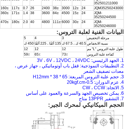
352501211000
≥160
≥117
0.7
26
2400
≤38
3000
≤12
24
JQM
35250243000
≥360
≥171
1.4
38
3600
≤84
4500
≤15
24
JQM
-
35250244500
≥470
≥180
2.0
40
4800
≤111
6000
≤30
24
JQM
-
35250246000
البيانات الفنية لعلبة التروس:
مرحلة التخفيض
3
4
5
نسبة الانخفاض
40.5 ك ، 67.5 ك
135 ألفًا ، 225 ألفًا
450 ك
طول علبة التروس "L" مم
12
12
12
كفاءة علبة التروس
73٪
65٪
59٪
1. الجهد الرئيسي: 3V ، 6V ، 12VDC ، 24VDC
2. التطبيقات النموذجية: قفل باب أوتوماتيكي ، جهاز عرض ،
معدات تصفيف الشعر
3. حجم علبة التروس المربعة: 65 * 38 * H12mm
4. عزم الدوران: 0.5-20kgf.cm
5. الاتجاه: CW ، CCW
6. يمكن تخصيص الجهد والسرعة والعمود على أساس
7. التشفير 13PPR متاح
الحجم الميكانيكي لمحرك الجير: