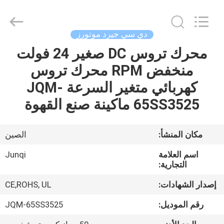
Changzhou
Junqi
International
Trade
Co.,Ltd.
دي سي جيرد موتورز
All
Rights
محرك تروس DC صغير 24 فولت
المنزل
Reserved.
منخفض RPM محرك تروس
المنتجات
كهربائي متغير السرعة JQM-
65SS3525 ماكينة صنع القهوة
معلومات
عنا
مكان المنشأ:
الصين
اسم العلامة
Junqi
جولة
التجارية:
في
إصدار الشهادات:
CE,ROHS, UL
المصنع
رقم الموديل:
JQM-65SS3525