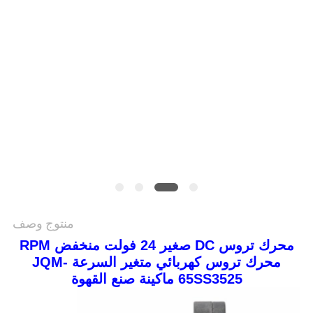
سياسة
الخصوصية
منتوج وصف
محرك تروس DC صغير 24 فولت منخفض RPM
محرك تروس كهربائي متغير السرعة JQM-
65SS3525 ماكينة صنع القهوة