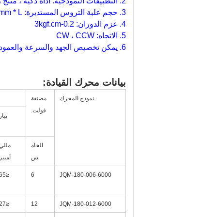
2. التطبيقات النموذجية: أداة ذكية ، منتج رقمي ، قفل باب أوتوماتيكي ، معدات طبية ، مراقبة أمنية ، تطبيقات المنزل الذكي ، الروبوتات ...
3. حجم علبة التروس المستديرة: φ20mm * L.
4. عزم الدوران: 0.2-3kgf.cm
5. الاتجاه: CW ، CCW
6. يمكن تخصيص الجهد والسرعة والعمود على أساس
بيانات محرك القيادة:
نموذج المحرك
مصنفة
فولت.
تيار
الخام
مللي
س
أمبير
≤65
6
JQM-180-006-6000
≤27
12
JQM-180-012-6000