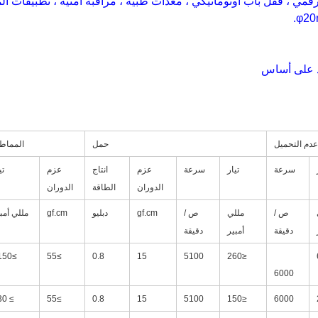
عدم التحميل
حمل
المماطل
سرعة
تيار
سرعة
عزم
انتاج
عزم
تي
الدوران
الطاقة
الدوران
ص /
مللي
ص /
gf.cm
دبليو
gf.cm
مللي أمب
دقيقة
أمبير
دقيقة
≥1150
≥55
0.8
15
5100
≤260
6000
≥ 430
≥55
0.8
15
5100
≤150
6000