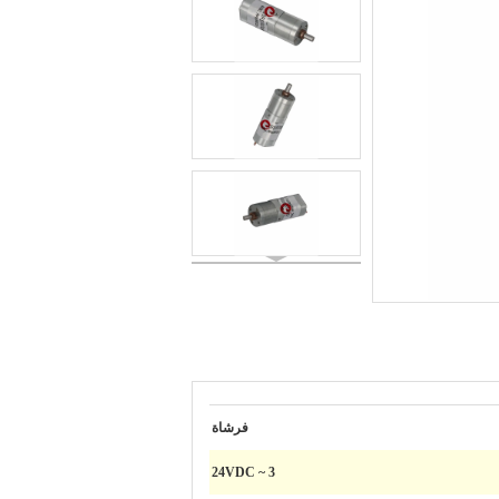
فرشاة
3 ~ 24VDC