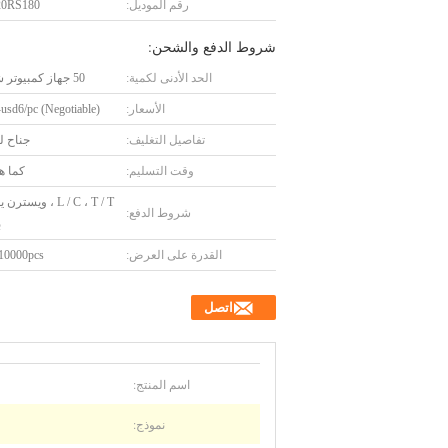
رقم الموديل:
0RS180
شروط الدفع والشحن:
الحد الأدنى لكمية:
50 جهاز كمبيوتر شخصى
الأسعار:
sd6/pc (Negotiable)
تفاصيل التغليف:
جناح ل
وقت التسليم:
كما ه
L / C ، T / T ، ويست
شروط الدفع:
ب
القدرة على العرض:
10000pcs / شهر
اتصل
اسم المنتج:
نموذج: