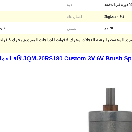
قوة:
اعمال بناء:
0.2 ~ 3kgf.cm
تطبيق:
20 مم
قارب
ص لبرشة العجلات,محرك 6 فولت للدراجات المترددة,محرك 3 فولت للفرشاة
JQM-20RS180 Custom 3V 6V لآلة القمار ، خزنة عداد النقود