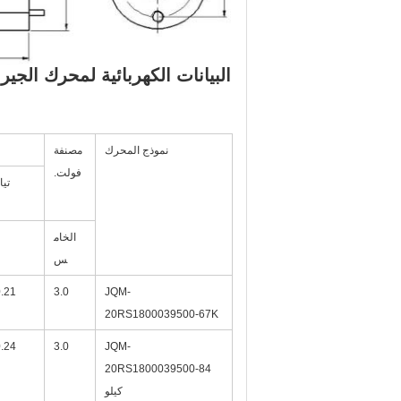
البيانات الكهربائية لمحرك الجير:
نموذج المحرك
مصنفة
فولت.
تيا
الخام
س
.21
3.0
JQM-
20RS1800039500-67K
.24
3.0
JQM
-
20RS1800039500-84
كيلو