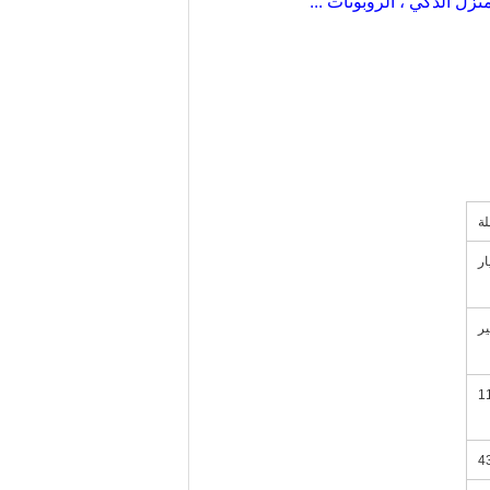
ة
ار
ير