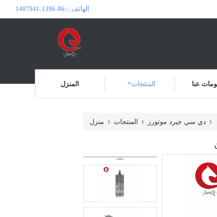
الهاتف ::
86-1396-1407941
مات عنا
المنتجات
المنزل
دي سي جيرد موتورز
المنتجات
منزل