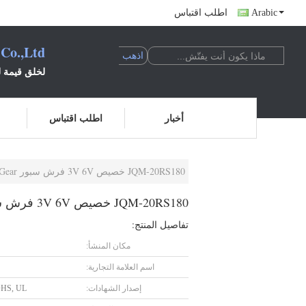
Arabic
اطلب اقتباس
 Co.,Ltd
لخلق قيمة لل
أخبار
اطلب اقتباس
JQM-20RS180 خصيص 3V 6V فرش سبور Gear محرك DC للاستمتاع الآلة النقدية العداد صندوق آمن
JQM-20RS180 خصيص 3V 6V فرش سبور Gear محرك DC للاستمتاع الآلة النقدية العداد صندوق آمن
تفاصيل المنتج:
مكان المنشأ:
اسم العلامة التجارية:
إصدار الشهادات:
HS, UL