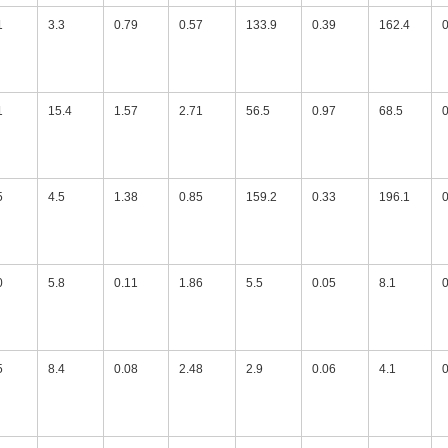
1
3.3
0.79
0.57
133.9
0.39
162.4
0
1
15.4
1.57
2.71
56.5
0.97
68.5
0
5
4.5
1.38
0.85
159.2
0.33
196.1
0
0
5.8
0.11
1.86
5.5
0.05
8.1
0
5
8.4
0.08
2.48
2.9
0.06
4.1
0