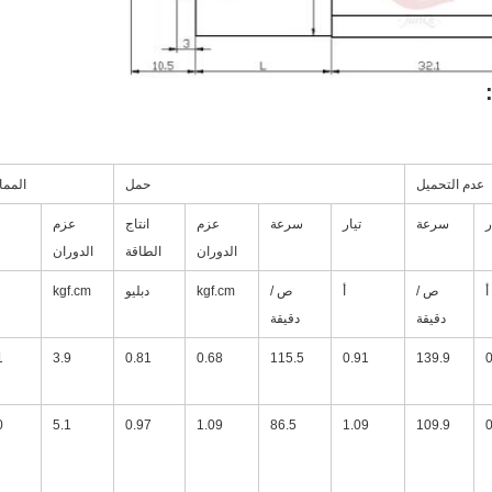
عدم التحميل
حمل
المما
ر
سرعة
تيار
سرعة
عزم
انتاج
عزم
الدوران
الطاقة
الدوران
أ
ص /
أ
ص /
kgf.cm
دبليو
kgf.cm
دقيقة
دقيقة
1
3.9
0.81
0.68
115.5
0.91
139.9
0
0
5.1
0.97
1.09
86.5
1.09
109.9
0