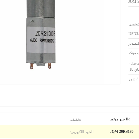
JQM-2
USD3-u
لتصدير
و مؤكد
رن يونيون ،
اي بال
تخفيف:
Dc جير موتور
الجهد االكهربى:
JQM-20RS180