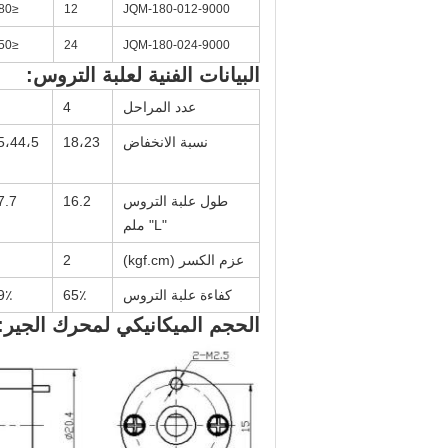
≤80
12
JQM-180-012-9000
≤50
24
JQM-180-024-9000
البيانات الفنية لعلبة التروس:
عدد المراحل
4
نسبة الانخفاض
18،23
5،44،5
طول علبة التروس
16.2
7.7
"L" ملم
عزم الكسر (kgf.cm)
2
كفاءة علبة التروس
65٪
9٪
الحجم الميكانيكي لمحرك الجير: