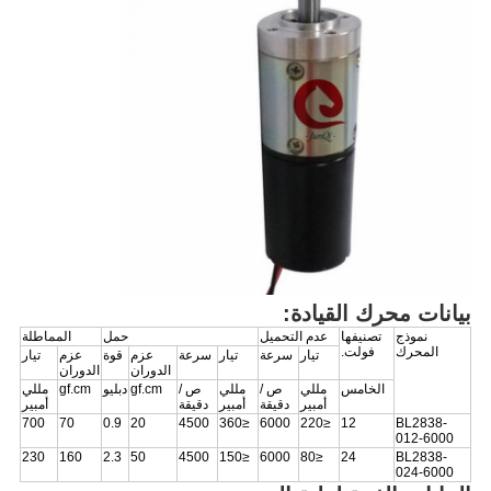
بيانات محرك القيادة:
نموذج
تصنيفها
عدم التحميل
حمل
المماطلة
المحرك
فولت.
تيار
سرعة
تيار
سرعة
عزم
قوة
عزم
تيار
الدوران
الدوران
الخامس
مللي
ص /
مللي
ص /
gf.cm
دبليو
gf.cm
مللي
أمبير
دقيقة
أمبير
دقيقة
أمبير
700
70
0.9
20
4500
≤360
6000
≤220
12
BL2838-
012-6000
230
160
2.3
50
4500
≤150
6000
≤80
24
BL2838-
024-6000