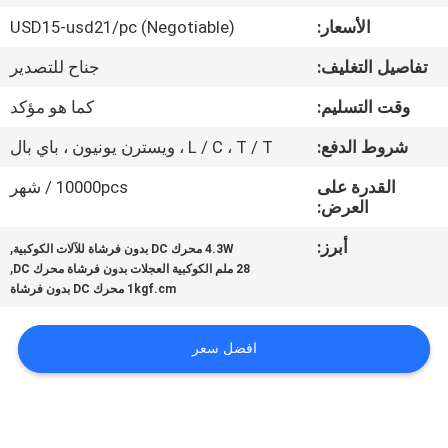
مراقبة
الأسعار:
USD15-usd21/pc (Negotiable)
الجودة
تفاصيل التغليف:
جناح للتصدير
اتصل
وقت التسليم:
كما هو مؤكد
بنا
شروط الدفع:
L / C ، T / T ، ويسترن يونيون ، باي بال
القدرة على
10000pcs / شهر
أخبار
العرض:
أبرز:
,
4.3W محرك DC بدون فرشاة للآلات الكوكبية
,
اطلب
28 ملم الكوكبية العجلات بدون فرشاة محرك DC
1kgf.cm محرك DC بدون فرشاة
اقتباس
افضل سعر
خريطة
الموقع