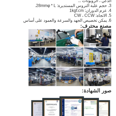
الذكي ، الروبوتات ...
3. حجم علبة التروس المستديرة: 28mmφ * L.
4. عزم الدوران: 1kgf.cm
5. الاتجاه: CW ، CCW
6. يمكن تخصيص الجهد والسرعة والعمود على أساس
مصنع محترف:
صور الشهادة: