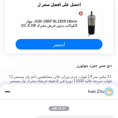
احصل على افضل سعر ل
JQM-28RP BL2838 28mm جهاز
الكواكب بدون فرش محرك DC 4.3W
1kgf.cm عزم
استمر
دي سي جيرد موتورز
51 مللي متر 24 فولت عزم دوران عالي مغناطيس دائم تيار مستمر 12
فولت سرعة عالية 12000 دورة في الدقيقة فرشاة محرك تيار مستمر
صغير
Ivan Zhu
1N.M 24VDC Geared Motors Worm 46mm Gearbox Motor للآلة
الطبية
10:57 AM
370 46 مم 6 فولت 24 فولت 12 فولت محرك عزم دوران عالي بنفايات
123 دورة في الدقيقة مغلق