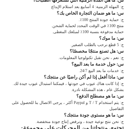
س: ما هي المدة الزمنية التي تستغرقها الطلبات؟
ج: المهلة الزمنية: 4 أسابيع بعد استلام الإيداع
س: ما هو ضمان التجارة الخاص بك؟
ج: حماية جودة المنتج 100٪.
منتج 100٪ في الوقت المحدد لحماية الشحن.
حماية مدفوعة بنسبة 100٪ لمبلغك المغطى.
س: ما موك؟
ج: 5 قطع.نرحب بالطلب الصغير.
س: هل تصنع منتجًا مخصصًا؟
ج: نعم ، نحن نقبل تكنولوجيا المعلومات.
س: حول خدمة ما بعد البيع؟
ج: خدمات ما بعد البيع 24/7.
س: ماذا أفعل إذا لم أكن راضيًا عن منتجك؟
ج: إذا كانت هناك عيوب في جودتها ، فيمكننا استبدال عيوب جيدة لك.
بشكل عام ، هذه المشكلة نادرة.
س: ما هو مصطلح الدفع؟
ج: يتم استخدام T / T و Paypal أكثر ، يرجى الاتصال بنا للحصول على
التفاصيل
س: ما هو مستوى جودة منتجك؟
ج: نحن ننتج نوعية جيدة ، ونرفض إنتاج جودة منخفضة.
تحتوي منتجاتنا من المحركات على مجموعة: