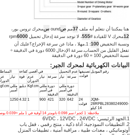
37
ص
س
هنا يمكننا أن نتعلم أنه ملف
مم
ound
محرك تروس بور،
6000
555
12
محرك V للقيادة #
، لا توجد سرعة إدخال تحميل
rpm
100
ونسبة التخفيض
: 1.مهلا ، ماذا عن سرعة الإخراج؟عليك أن
تفعل القليل من الحساب.سرعة الإدخال 6000 دورة في الدقيقة
÷
نسبة التخفيض 100 = 60 دورة في الدقيقة
البيانات الكهربائية لمحرك الجير:
رقم الموديل
تصنيفها
عدم التحميل
في أقصى كفاءة
المماطل
فولت.
سرعة
تيار
سرعة
تيار
عزم
قوة
تيار
عزم
الدوران
الدورا
دورة
مللي
دورة
مللي
Kgf.cm
دبليو
مللي
gf.cm
في
أمبير
في
أمبير
أمبير
الدقيقة
الدقيقة
3
1250
4.32
1
900
421
320
642
24
JQM-
28RPBL28380249000-
فولت
14 كيلو
ملاحظة: 1 كجم / سم 0.098 نانومتر 14 أوقية في 1 ملم ≈0.039 بوصة
1.الجهد الرئيسي: 6VDC ، 12VDC ، 24VDC
2. التطبيقات النموذجية: أداة ذكية ، منتج رقمي ، قفل باب
أوتوماتيكي ، معدات طبية ، مراقبة أمنية ، تطبيقات المنزل