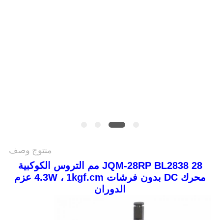
سياسة
الخصوصية
منتوج وصف
JQM-28RP BL2838 28 مم التروس الكوكبية
محرك DC بدون فرشات 4.3W ، 1kgf.cm عزم
الدوران