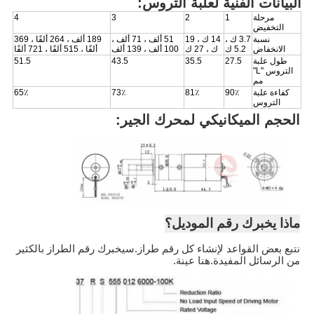
البيانات الفنية لعلبة التروس:
مرحلة
1
2
3
4
التخفيض
نسبة
3.7 ك ،
14 ك ، 19
51 ألف ، 71 ألف ،
189 ألف ، 264 ألفًا ، 369
الانخفاض
5.2 ك
ك ، 27 ك
100 ألف ، 139 ألف
ألفًا ، 515 ألفًا ، 721 ألفًا
طول علبة
27.5
35.5
43.5
51.5
التروس "L"
مم
كفاءة علبة
90٪
81٪
73٪
65٪
التروس
الحجم الميكانيكي لمحرك الجير:
ماذا يخبرك رقم الموديل؟
نتبع بعض القواعد لإنشاء كل رقم طراز.سيخبرك رقم الطراز بالكثير
من الرسائل المفيدة.هنا عينة.