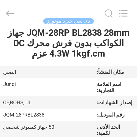
Changzhou
Junqi
International
Trade
Co.,Ltd.
دي سي جيرد موتورز
All
Rights
JQM-28RP BL2838 28mm جهاز
المنزل
Reserved.
الكواكب بدون فرش محرك DC
المنتجات
4.3W 1kgf.cm عزم
معلومات
مكان المنشأ:
الصين
عنا
اسم العلامة
Junqi
التجارية:
جولة
إصدار الشهادات:
CE,ROHS, UL
في
رقم الموديل:
JQM-28PRBL2838
المصنع
الحد الأدنى
50 جهاز كمبيوتر شخصى
لكمية: