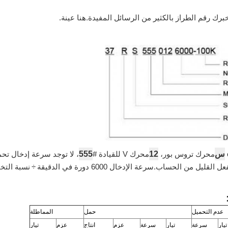
رك رقم الطراز بالكثير من الرسائل المفيدة.هنا عينة.
س
12
555
محرك تروس بور،
محرك V للقيادة #
، لا توجد سرعة إدخال تح
÷
نسبة التخفيض 100 = 60 دو
عدم التحميل
حمل
المماطلة
تيار
سرعة
تيار
سرعة
عزم
انتاج
عزم
تيار