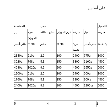
لتحميل
حمل
المماطلة
سرعة
تيار
سرعة
عزم الدوران
انتاج الطاقة
عزم
تيار
الدوران
 دقيقة
مللي أمبير
ص /
gf.cm
دبليو
gf.cm
مللي أمبير
دقيقة
≥ 2340
≥510
2.5
100
2400
≤775
3000
≥3520
≥768
5.1
150
3300
≤1160
4500
≥4680
≥1020
9.2
200
4500
≤1550
6000
≥ 1200
≥510
2.5
100
2400
≤600
3000
≥1760
≥768
5.1
150
3300
≤ 900
4500
≥2400
≥1020
9.2
200
4500
≤ 1200
6000
5
4
3
2