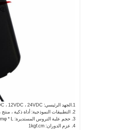
1.الجهد الرئيسي: 6VDC ، 12VDC ، 24VDC
2. التطبيقات النموذجية: أداة ذكية ، منتج رقمي ، قفل باب أوتوماتيكي ، معدات طبية ، مراقبة أمنية ، تطبيقات المنزل الذكي ، الروبوتات ...
3. حجم علبة التروس المستديرة: 36mmφ * L.
4. عزم الدوران: 1kgf.cm