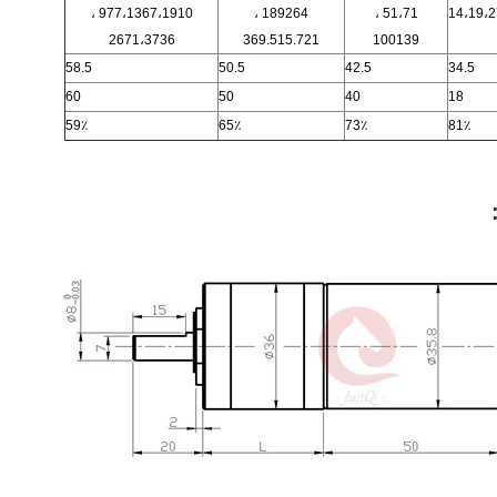
977،1367،1910 ،
189264 ،
51،71 ،
14،19،2
2671،3736
369.515.721
100139
58.5
50.5
42.5
34.5
60
50
40
18
59٪
65٪
73٪
81٪