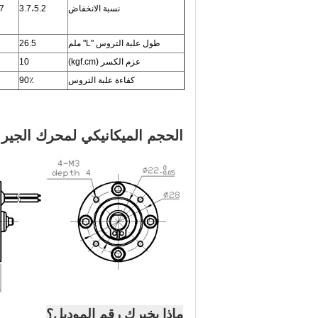
نسبة الانخفاض
3.7،5.2
7
طول علبة التروس "L" ملم
26.5
عزم الكسر (kgf.cm)
10
كفاءة علبة التروس
90٪
الحجم الميكانيكي لمحرك الجير:
ماذا يخبرك رقم الموديل؟