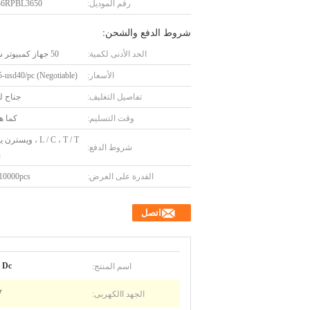
رقم الموديل:
6RPBL3650
شروط الدفع والشحن:
الحد الأدنى لكمية:
50 جهاز كمبيوتر شخصى
الأسعار:
usd40/pc (Negotiable)
تفاصيل التغليف:
جناح ل
وقت التسليم:
كما ه
L / C ، T / T ، ويست
شروط الدفع:
ب
القدرة على العرض:
10000pcs / شهر
اتصل
اسم المنتج:
Dc جير موتور
الجهد االكهربى:
V