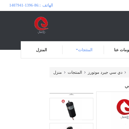
الهاتف ::
86-1396-1407941
مات عنا
المنتجات
المنزل
دي سي جيرد موتورز
المنتجات
منزل