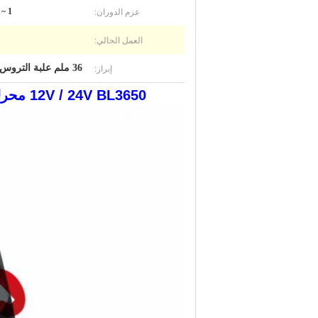
عزم الدوران:
1 ~ 60kgf.cm
العمل الحالي:
إبراز:
36 ملم علبة التروس الكوكبية محرك DC,محرك 12V/24V DC,محرك 12V/24V BL3650 DC
12V / 24V BL3650 محرك تيار مستمر بدون فرشات مع علبة تروس كوكبية 36 مم لقفل باب أوتوماتيكي