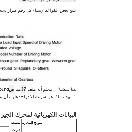
نتبع بعض القواعد لإنشاء كل رقم طراز.سيخب
37
ص
هنا يمكننا أن نتعلم أنه ملف
مم
ound
1.مهلا ، ماذا عن سرعة الإخراج؟عليك أن تفعل القليل من الحساب.سرعة الإدخال 6000 دورة في الدقيقة
البيانات الكهربائية لمحرك الجير:
نموذج المحرك
مصنفة
فولت.