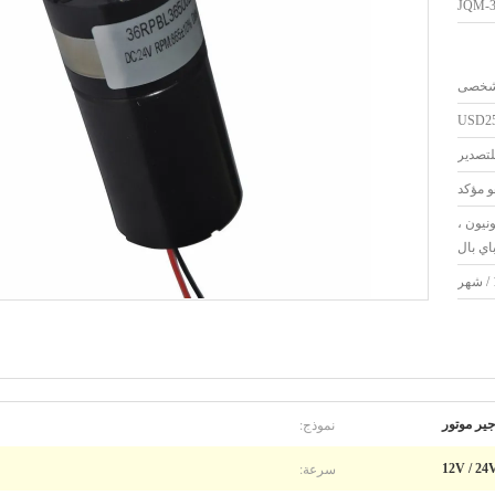
JQM-3
USD25-
لتصدير
و مؤكد
رن يونيون ،
اي بال
نموذج:
سرعة:
12V / 24