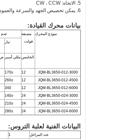
5. الاتجاه: CW ، CCW
6. يمكن تخصيص الجهد والسرعة والعمود على أساس
بيانات محرك القيادة:
نموذج المحرك
مصنفة
عدم ا
فولت.
تيار
الخامس
مللي أمبير
ص /
≤170
12
JQM-BL3650-012-3000
≤260
12
JQM-BL3650-012-4500
340
12
JQM-BL3650-012-6000
≤140
24
JQM-BL3650-024-3000
≤210
24
JQM-BL3650-024-4500
≤280
24
JQM-BL3650-024-6000
البيانات الفنية لعلبة التروس:
عدد المراحل
1