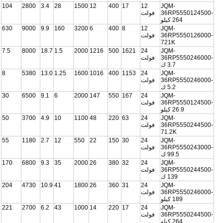
104
2800
3.4
28
1500
12
400
17
12
JQM-
36RP5550124500-
فولت
264 كيلو
630
9000
9.9
160
3200
6
400
8
12
JQM-
36RP5550126000-
فولت
721K
7.5
8000
18.7
1.5
2000
1216
500
1621
24
JQM-
36RP5550246000-
فولت
3.7 ك
8
5380
13.0
1.25
1600
1016
400
1153
24
JQM-
36RP5550246000-
فولت
5.2 ك
30
6500
9.1
6
2000
147
550
167
24
JQM-
36RP5550124500-
فولت
26.9 كيلو
50
3700
4.9
10
1100
48
220
63
24
JQM-
36RP5550244500-
فولت
71.2K
55
1180
2.7
12
550
22
150
30
24
JQM-
36RP5550243000-
فولت
99.5 ك
170
6800
9.3
35
2000
26
380
32
24
JQM-
36RP5550244500-
فولت
139 ك
204
4730
10.9
41
1800
26
360
31
24
JQM-
36RP5550246000-
فولت
189 كيلو
221
2700
6.2
43
1000
14
220
17
24
JQM-
36RP5550244500-
فولت
264 كيلو