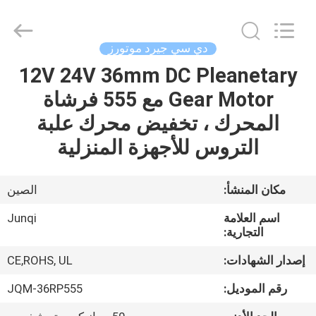
Changzhou
Junqi
International
Trade
Co.,Ltd.
دي سي جيرد موتورز
All
Rights
12V 24V 36mm DC Pleanetary
المنزل
Reserved.
Gear Motor مع 555 فرشاة
المنتجات
المحرك ، تخفيض محرك علبة
التروس للأجهزة المنزلية
معلومات
عنا
مكان المنشأ:
الصين
اسم العلامة
Junqi
جولة
التجارية:
في
إصدار الشهادات:
CE,ROHS, UL
المصنع
رقم الموديل:
JQM-36RP555