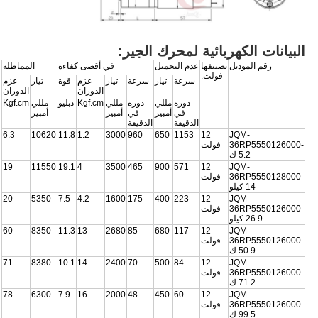
البيانات الكهربائية لمحرك الجير:
رقم الموديل
تصنيفها
عدم التحميل
في أقصى كفاءة
المماطلة
فولت.
سرعة
تيار
سرعة
تيار
عزم
قوة
تيار
عزم
الدوران
الدوران
دورة
مللي
دورة
مللي
Kgf.cm
دبليو
مللي
Kgf.cm
في
أمبير
في
أمبير
أمبير
الدقيقة
الدقيقة
6.3
10620
11.8
1.2
3000
960
650
1153
12
JQM-
36RP5550126000-
فولت
5.2 ك
19
11550
19.1
4
3500
465
900
571
12
JQM-
36RP5550128000-
فولت
14 كيلو
20
5350
7.5
4.2
1600
175
400
223
12
JQM-
36RP5550126000-
فولت
26.9 كيلو
60
8350
11.3
13
2680
85
680
117
12
JQM-
36RP5550126000-
فولت
50.9 ك
71
8380
10.1
14
2400
70
500
84
12
JQM-
36RP5550126000-
فولت
71.2 ك
78
6300
7.9
16
2000
48
450
60
12
JQM-
36RP5550126000-
فولت
99.5 ك