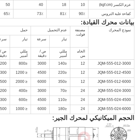
عزم الكسر (kgf.cm)
10
18
40
50
كفاءة علبة التروس
90٪
81٪
73٪
65٪
بيانات محرك القيادة:
نموذج المحرك
مصنفة
عدم التحميل
حمل
فولت.
تيار
سرعة
تيار
سرع
الخام
مللي
ص /
مللي
ص /
س
أمبير
دقيقة
أمبير
دقيق
2200
≤800
3000
≤140
12
JQM-555-012-3000
3300
≤ 1200
4500
≤220
12
JQM-555-012-4500
4500
≤ 2000
6000
≤350
12
JQM-555-012-6000
2200
≤400
3000
≤70
24
JQM-555-024-3000
3300
≤600
4500
≤110
24
JQM-555-024-4500
4500
≤ 1000
6000
≤180
24
JQM-555-024-6000
الحجم الميكانيكي لمحرك الجير: