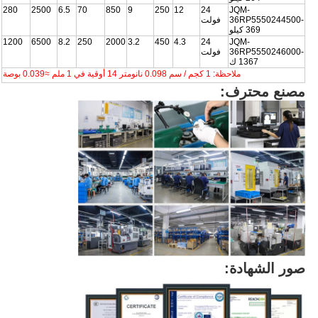
280
2500
6.5
70
850
9
250
12
24
JQM-
36RP5550244500-
فولت
369 كيلو
1200
6500
8.2
250
2000
3.2
450
4.3
24
JQM-
36RP5550246000-
فولت
1367 ك
ملاحظة: 1 كجم / سم 0.098 نانومتر 14 أوقية في 1 ملم ≈0.039 بوصة
مصنع محترف:
صور الشهادة: