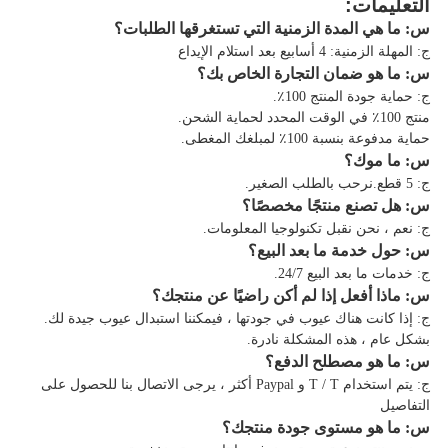
التعليمات:
س: ما هي المدة الزمنية التي تستغرقها الطلبات؟
ج: المهلة الزمنية: 4 أسابيع بعد استلام الإيداع
س: ما هو ضمان التجارة الخاص بك؟
ج: حماية جودة المنتج 100٪.
منتج 100٪ في الوقت المحدد لحماية الشحن.
حماية مدفوعة بنسبة 100٪ لمبلغك المغطى.
س: ما موك؟
ج: 5 قطع.نرحب بالطلب الصغير.
س: هل تصنع منتجًا مخصصًا؟
ج: نعم ، نحن نقبل تكنولوجيا المعلومات.
س: حول خدمة ما بعد البيع؟
ج: خدمات ما بعد البيع 24/7.
س: ماذا أفعل إذا لم أكن راضيًا عن منتجك؟
ج: إذا كانت هناك عيوب في جودتها ، فيمكننا استبدال عيوب جيدة لك.
بشكل عام ، هذه المشكلة نادرة.
س: ما هو مصطلح الدفع؟
ج: يتم استخدام T / T و Paypal أكثر ، يرجى الاتصال بنا للحصول على
التفاصيل
س: ما هو مستوى جودة منتجك؟