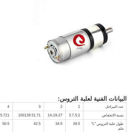
البيانات الفنية لعلبة التروس:
عدد المراحل
1
2
3
4
نسبة الانخفاض
3.7،5.2
14،19،27
51.71 100139
15.721
طول علبة التروس "L"
26.5
34.5
42.5
50.5
ملم