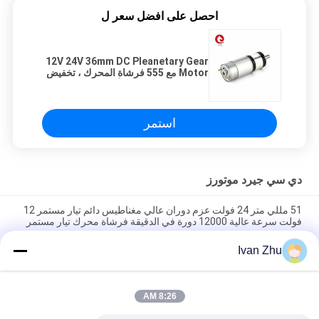
احصل على افضل سعر ل
12V 24V 36mm DC Pleanetary Gear
Motor مع 555 فرشاة المحرك ، تخفيض
محرك علبة التروس للأجهزة المنزلية
استمر
دي سي جيرد موتورز
51 مللي متر 24 فولت عزم دوران عالي مغناطيس دائم تيار مستمر 12
فولت سرعة عالية 12000 دورة في الدقيقة فرشاة محرك تيار مستمر
صغير
Ivan Zhu
1N.M 24VDC Geared Motors Worm 46mm Gearbox Motor للآلة
الطبية
8:26 AM
370 46 مم 6 فولت 24 فولت 12 فولت محرك عزم دوران عالي بنفايات
123 دورة في الدقيقة مغلق