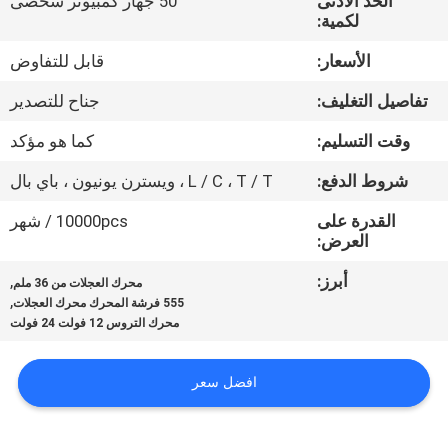
الحد الأدنى
50 جهاز كمبيوتر شخصى
مراقبة
لكمية:
الجودة
الأسعار:
قابل للتفاوض
تفاصيل التغليف:
جناح للتصدير
اتصل
بنا
وقت التسليم:
كما هو مؤكد
شروط الدفع:
L / C ، T / T ، ويسترن يونيون ، باي بال
أخبار
القدرة على
10000pcs / شهر
العرض:
اطلب
أبرز:
,
محرك العجلات من 36 ملم
,
اقتباس
555 فرشة المحرك محرك العجلات
محرك التروس 12 فولت 24 فولت
خريطة
افضل سعر
الموقع