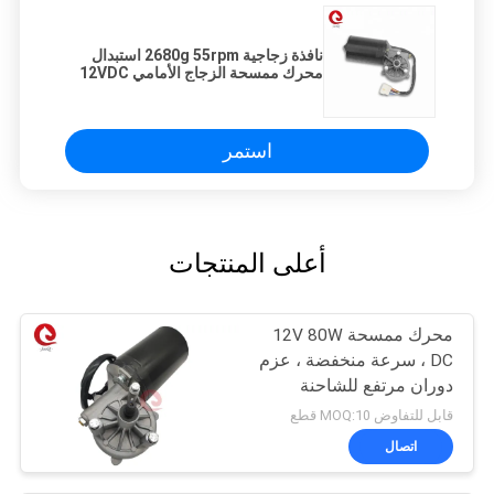
نافذة زجاجية 2680g 55rpm استبدال
محرك ممسحة الزجاج الأمامي 12VDC
24VDC
استمر
أعلى المنتجات
محرك ممسحة 12V 80W
DC ، سرعة منخفضة ، عزم
دوران مرتفع للشاحنة
الثقيلة
قابل للتفاوض MOQ:10 قطع
اتصال