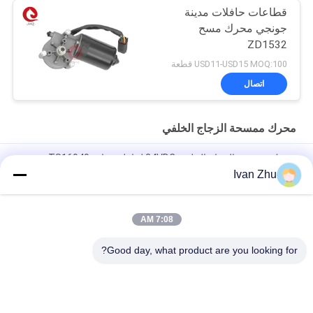
قطاعات حافلات مدينة
جونجي محرك مسح
ZD1532
USD11-USD15 MOQ:100 قطعة
اتصال
محرك ممسحة الزجاج الخلفي
محرك ممسحة الزجاج الخلفي 24VDC لحافلة حفارة TS16949
ISO9001
Ivan Zhu
ارتفاع عزم الدوران 70 واط محرك ممسحة الزجاج الأمامي البحري
منخفض RPM 12V 24VDC والعتاد
7:08 AM
12V 24VDC الخلفي ممسحة الزجاج الأمامي للسيارات لحافلة حفارة
Good day, what product are you looking for?
فئات شعبية
جميع