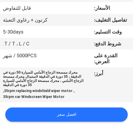
مراقبة
الأسعار:
قابل للتفاوض
الجودة
تفاصيل التغليف:
كرتون + رغاوي التعبئة
اتصل
وقت التسليم:
5-30days
بنا
شروط الدفع:
T / T ، L / C.
القدرة على
5000PCS / شهر
أخبار
العرض:
أبرز:
محرك ممسحة الزجاج الأمامي للسيارة 50 دورة في
الدقيقة ، 35 دورة في الدقيقة لاستبدال محرك ممسحة
اطلب
الزجاج الأمامي ، محرك ممسحة الزجاج الأمامي للسيارة
35 دورة في الدقيقة
اقتباس
,
,
35rpm replacing windshield wiper motor
35rpm car Windscreen Wiper Motor
خريطة
افضل سعر
الموقع