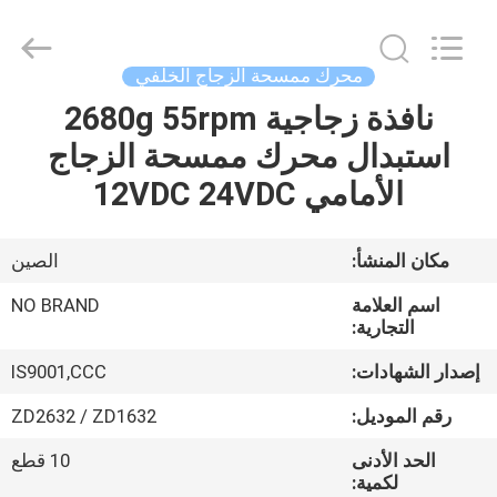
Changzhou
Junqi
International
Trade
Co.,Ltd.
محرك ممسحة الزجاج الخلفي
All
Rights
نافذة زجاجية 2680g 55rpm
المنزل
Reserved.
استبدال محرك ممسحة الزجاج
المنتجات
الأمامي 12VDC 24VDC
معلومات
مكان المنشأ:
الصين
عنا
اسم العلامة
NO BRAND
التجارية:
جولة
إصدار الشهادات:
IS9001,CCC
في
رقم الموديل:
ZD2632 / ZD1632
المصنع
الحد الأدنى
10 قطع
لكمية: