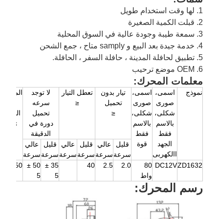
1. لها وقت استخدام طويل
2. قبلت الكمية الصغيرة
3. سمعة طيبة وجودة عالية في السوق المحلية
4. خدمة جيدة بعد البيع و samply متاح ، جمع الشحن
5. تطبيق لحافلة المدينة ، حافلة السفر ، الحافلة.
6. OEM موضع ترحيب
معلمات المحرك:
نموذج
اسمى،
اسمى،
تيار بدون
تعطل التيار
لا توجد
المماطلة
صورى
صورى
تحميل
≤
سرعه
عزم
شكلى،
شكلى،
≤
تحميل
الدوران
بالاسم
بالاسم
دورة في
≥Nm
فقط
فقط
الدقيقة
الجهد
قوة
قليل
عالي
قليل
عالي
قليل
عالي
االكهربى
سرعة
سرعة
سرعة
سرعة
سرعة
سرعة
50
50 ±
35 ±
40
2.5
2.0
80
DC12V
ZD1632
واط
5
5
رسم المحرك: