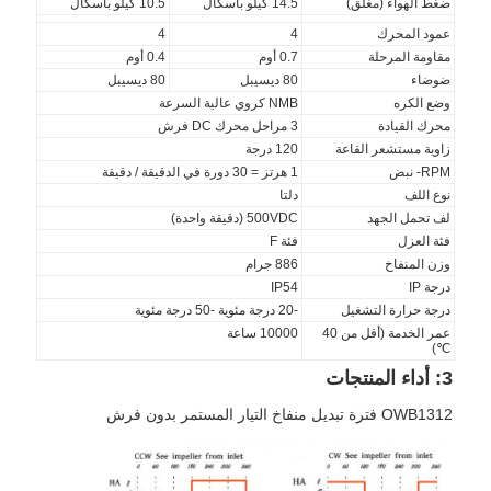
ضغط الهواء (مغلق)
14.5 كيلو باسكال
10.5 كيلو باسكال
عمود المحرك
4
4
مقاومة المرحلة
0.7 أوم
0.4 أوم
ضوضاء
80 ديسيبل
80 ديسيبل
وضع الكره
NMB كروي عالية السرعة
محرك القيادة
3 مراحل محرك DC فرش
زاوية مستشعر القاعة
120 درجة
RPM- نبض
1 هرتز = 30 دورة في الدقيقة / دقيقة
نوع اللف
دلتا
لف تحمل الجهد
500VDC (دقيقة واحدة)
فئة العزل
فئة F
وزن المنفاخ
886 جرام
درجة IP
IP54
درجة حرارة التشغيل
-20 درجة مئوية -50 درجة مئوية
عمر الخدمة (أقل من 40
10000 ساعة
℃)
3: أداء المنتجات
OWB1312 فترة تبديل منفاخ التيار المستمر بدون فرش