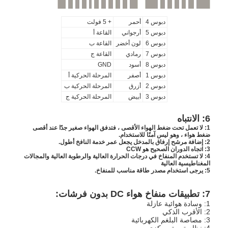
دبوس 4
أحمر
+ 5 فولت
دبوس 5
أرجواني
القاعة أ
دبوس 6
لون أخضر
القاعة ب
دبوس 7
رمادي
القاعة ج
دبوس 8
أسود
GND
دبوس 1
أصفر
المرحلة الحركية أ
دبوس 2
أزرق
المرحلة الحركية ب
دبوس 3
أبيض
المرحلة الحركية ج
6: الانتباه
1: لا تعمل تحت ضغط الهواء الأقصى ، فتدفق الهواء صغير جدًا عند أقصى
ضغط هواء ، وهو ليس آمنًا للاستخدام.
2: إضافة مرشح إرفاق بالمدخل يجعل عمر خدمة النافخ أطول.
3: اتجاه الدوران الصحيح هو CCW
4: لا تستخدم المنفاخ في درجات الحرارة العالية والرطوبة العالية والمجالات
المغناطيسية العالية
5: يرجى استخدام مصدر طاقة مناسب للمنفاخ.
7: تطبيقات منفاخ هواء DC بدون فرشات:
1: وسادة هوائية عازلة
2: الأقرب الذكي
3: مصاصة البلغم الكهربائية
4: نظام تهوية مركزي