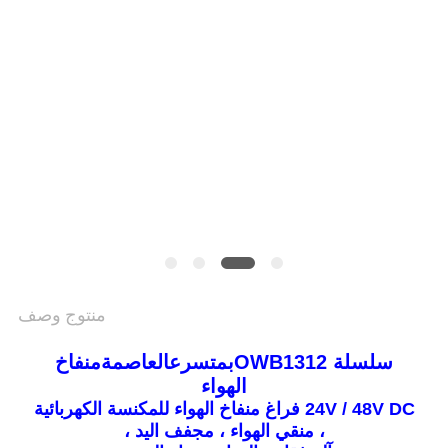
سياسة
الخصوصية
منتوج وصف
سلسلة OWB1312
ب
متسرع
العاصمة
منفاخ
الهواء
24V / 48V DC فراغ منفاخ الهواء للمكنسة الكهربائية
، منقي الهواء ، مجفف اليد ،