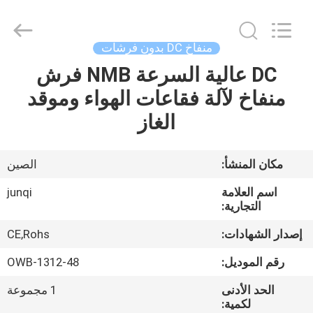
Changzhou
Junqi
International
Trade
Co.,Ltd.
منفاخ DC بدون فرشات
All
Rights
DC عالية السرعة NMB فرش
المنزل
Reserved.
منفاخ لآلة فقاعات الهواء وموقد
المنتجات
الغاز
معلومات
مكان المنشأ:
الصين
عنا
اسم العلامة
junqi
التجارية:
جولة
إصدار الشهادات:
CE,Rohs
في
رقم الموديل:
OWB-1312-48
المصنع
الحد الأدنى
1 مجموعة
لكمية: