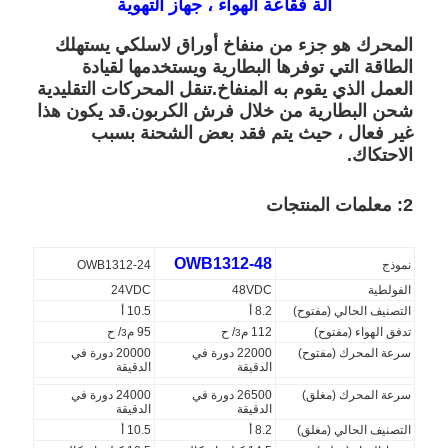
آلة فقاعة الهواء ، جهاز التهوية
المحرك هو جزء من منفاخ أوراق لاسلكي يستهلك
الطاقة التي توفرها البطارية ويستخدمها لقيادة
العمل الذي يقوم به المنفاخ.تنقل المحركات التقليدية
شحن البطارية من خلال فرش الكربون.قد يكون هذا
غير فعال ، حيث يتم فقد بعض الشحنة بسبب
الاحتكاك.
2: معلمات المنتجات
OWB1312-48
نموذج
OWB1312-24
الفولطية
48VDC
24VDC
التصنيف الحالي (مفتوح)
8.2 أ
10.5 أ
تدفق الهواء (مفتوح)
112 م
/ ح
95 م
/ ح
3
3
سرعة المحرك (مفتوح)
22000 دورة في
20000 دورة في
الدقيقة
الدقيقة
سرعة المحرك (مغلق)
26500 دورة في
24000 دورة في
الدقيقة
الدقيقة
التصنيف الحالي (مغلق)
8.2 أ
10.5 أ