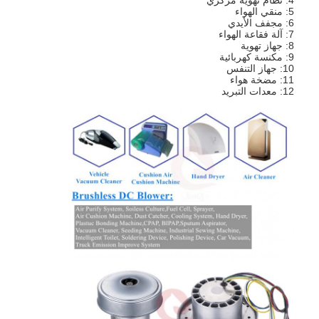
5: منقي الهواء
6: مجفف الأيدي
7: آلة فقاعة الهواء
8: جهاز تهوية
9: مكنسة كهربائية
10: جهاز التنفس
11: مضخة هواء
12: معدات التبريد