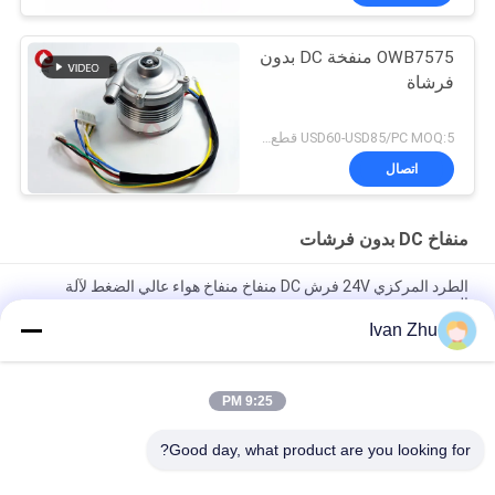
OWB7575 منفخة DC بدون
فرشاة
USD60-USD85/PC MOQ:5 قطع (عينة متاحة)
اتصال
منفاخ DC بدون فرشات
الطرد المركزي 24V فرش DC منفاخ منفاخ هواء عالي الضغط لآلة
التعبئة
Ivan Zhu
24VDC 10.5Kpa 33M3 / H BLDC Motor Fans Greenhouse Air
Circulation Blower
9:25 PM
مصغرة 24 فولت تكييف الهواء cfm فرش العاصمة منفاخ الألومنيوم
سيارة مروحة مضخة منفاخ الطرد المركزي
Good day, what product are you looking for?
فئات شعبية
جميع