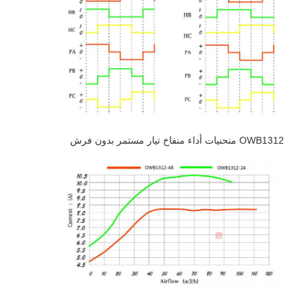
OWB1312 منحنيات أداء منفاخ تيار مستمر بدون فرش