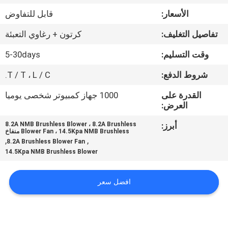
مراقبة
الأسعار:
قابل للتفاوض
الجودة
تفاصيل التغليف:
كرتون + رغاوي التعبئة
اتصل
وقت التسليم:
5-30days
بنا
شروط الدفع:
T / T ، L / C.
القدرة على
1000 جهاز كمبيوتر شخصى يوميا
أخبار
العرض:
أبرز:
8.2A NMB Brushless Blower ، 8.2A Brushless
Blower Fan ، 14.5Kpa NMB Brushless منفاخ
اطلب
,
,
8.2A Brushless Blower Fan
14.5Kpa NMB Brushless Blower
اقتباس
افضل سعر
خريطة
الموقع