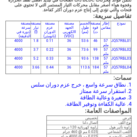
تكمن فوائد محركات BLDC ذات الفتحات في تبديد أفضل لفقد الحرارة
وفجوة هواء أصغر مقابل محركات التيار المستمر التي لا تحتوي على
فتحات والتي تؤدي إلى إنتاج عزم دوران أكثر كفاءة.
تفاصيل سريعة:
نموذج
إطار
مصنفة
الجسم
مصنفة
مصنفة
مصنفة
مصنفة
مقاس
قوة
طول
الجهد
عزم
تيار
سرعة
ث)
(مم)
االكهربى
الدوران
(أ)
(دورة في
(VDC)
(نانومتر)
الدقيقة)
4000
1.8
0.11
36
53.6
46
57
JQ57RBL01
ملم
4000
3.7
0.22
36
73.6
99
57
JQ57RBL02
ملم
4000
5.2
0.33
36
93.6
138
57
JQ57RBL03
ملم
4000
3.66
0.44
36
113.6
184
57
JQ57RBL04
ملم
سمات:
1. نطاق سرعة واسع ، خرج عزم دوران سلس
2. استقرار سرعة ممتاز
3. صغيرة وعالية الطاقة
4. عالية الكفاءة وتوفير الطاقة.
المواصفات العامة:
غرض
تخصيص
نوع اللف
اتصال دلتا
زاوية تأثير هول
زاوية كهربائية 120 درجة
اللعب الشعاعي
0.025 مم @ 460 جرام
اللعب المحوري
0.025 مم @ 4000 جرام