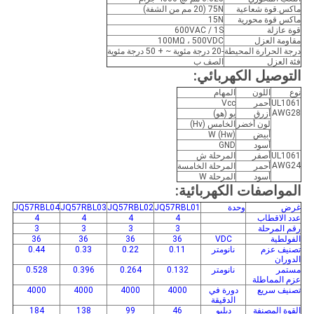
ماكس.قوة شعاعية
75N (20 مم من الشفة)
ماكس قوة محورية
15N
قوة عازلة
600VAC / 1S
مقاومة العزل
100MΩ ، 500VDC
درجة الحرارة المحيطة
-20 درجة مئوية ~ + 50 درجة مئوية
فئة العزل
الصف ب
التوصيل الكهربائي:
نوع
اللون
المهام
UL1061
أحمر
Vcc
AWG28
أزرق
يو (هو)
لون أخضر
الخامس (Hv)
أبيض
W (Hw)
أسود
GND
UL1061
أصفر
المرحلة ش
AWG24
أحمر
المرحلة الخامسة
أسود
المرحلة W
المواصفات الكهربائية:
غرض
وحدة
JQ57RBL01
JQ57RBL02
JQ57RBL03
JQ57RBL04
عدد الاقطاب
4
4
4
4
رقم المرحلة
3
3
3
3
الفولطية
VDC
36
36
36
36
تصنيف عزم
نانومتر
0.11
0.22
0.33
0.44
الدوران
مستمر
نانومتر
0.132
0.264
0.396
0.528
عزم المماطلة
تصنيف سريع
دورة في
4000
4000
4000
4000
الدقيقة
القوة المصنفة
دبليو
46
99
138
184