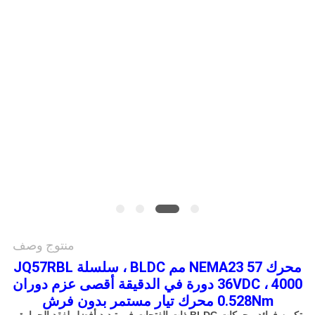
سياسة
الخصوصية
منتوج وصف
محرك NEMA23 57 مم BLDC ، سلسلة JQ57RBL
36VDC ، 4000 دورة في الدقيقة أقصى عزم دوران
0.528Nm محرك تيار مستمر بدون فرش