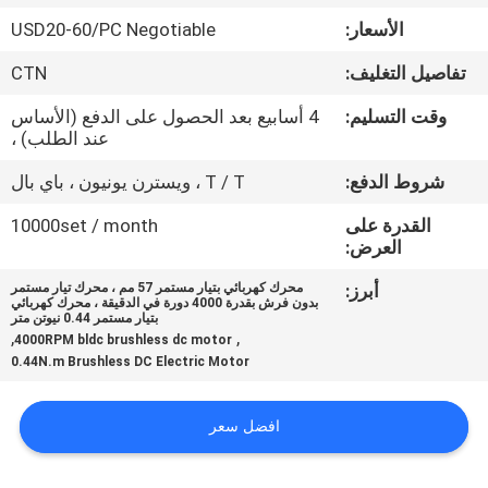
مراقبة
الأسعار:
USD20-60/PC Negotiable
الجودة
تفاصيل التغليف:
CTN
اتصل
وقت التسليم:
4 أسابيع بعد الحصول على الدفع (الأساس
عند الطلب) ،
بنا
شروط الدفع:
T / T ، ويسترن يونيون ، باي بال
أخبار
القدرة على
10000set / month
العرض:
أبرز:
محرك كهربائي بتيار مستمر 57 مم ، محرك تيار مستمر
اطلب
بدون فرش بقدرة 4000 دورة في الدقيقة ، محرك كهربائي
بتيار مستمر 0.44 نيوتن متر
اقتباس
,
,
4000RPM bldc brushless dc motor
0.44N.m Brushless DC Electric Motor
خريطة
افضل سعر
الموقع