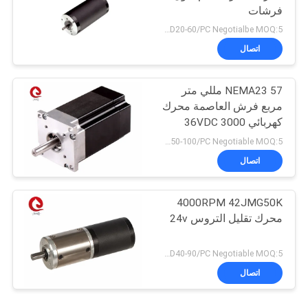
فرشات
USD20-60/PC Negotialbe MOQ:5 قطع
اتصال
NEMA23 57 مللي متر
مربع فرش العاصمة محرك
كهربائي 36VDC 3000
دورة في الدقيقة 0.6N.M
USD50-100/PC Negotiable MOQ:5 قطع
اتصال
4000RPM 42JMG50K
محرك تقليل التروس 24v
USD40-90/PC Negotiable MOQ:5 قطع
اتصال