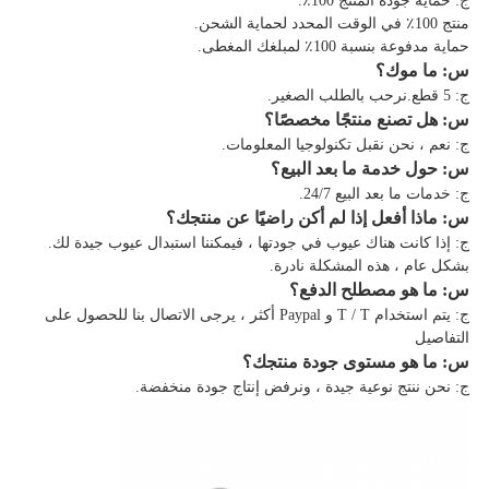
ج: حماية جودة المنتج 100٪.
منتج 100٪ في الوقت المحدد لحماية الشحن.
حماية مدفوعة بنسبة 100٪ لمبلغك المغطى.
س: ما موك؟
ج: 5 قطع.نرحب بالطلب الصغير.
س: هل تصنع منتجًا مخصصًا؟
ج: نعم ، نحن نقبل تكنولوجيا المعلومات.
س: حول خدمة ما بعد البيع؟
ج: خدمات ما بعد البيع 24/7.
س: ماذا أفعل إذا لم أكن راضيًا عن منتجك؟
ج: إذا كانت هناك عيوب في جودتها ، فيمكننا استبدال عيوب جيدة لك.
بشكل عام ، هذه المشكلة نادرة.
س: ما هو مصطلح الدفع؟
ج: يتم استخدام T / T و Paypal أكثر ، يرجى الاتصال بنا للحصول على
التفاصيل
س: ما هو مستوى جودة منتجك؟
ج: نحن ننتج نوعية جيدة ، ونرفض إنتاج جودة منخفضة.