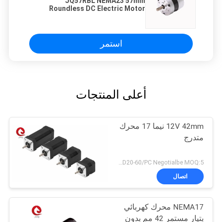
JQ57RBL NEMA23 57mm
Roundless DC Electric Motor
36VDC 4000RPM 0.44N.M
استمر
أعلى المنتجات
12V 42mm نيما 17 محرك
متدرج
USD20-60/PC Negotialbe MOQ:5 قطع
اتصال
NEMA17 محرك كهربائي
بتيار مستمر 42 مم بدون