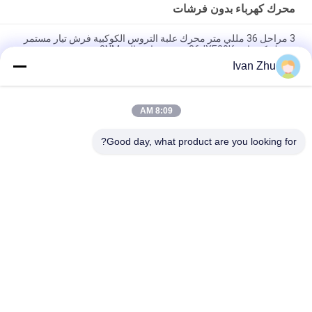
محرك كهرباء بدون فرشات
3 مراحل 36 مللي متر محرك علبة التروس الكوكبية فرش تيار مستمر
محرك كهربائي 36JXE30K عزم دوران عالي 3NM
Ivan Zhu
3.0N.M 33mm 24V BLDC محرك تروس كوكبي لقارب سيارة دراجة
كهربائية
8:09 AM
24V 42BLS100 فرش تيار مستمر محرك كهربائي 42JMG200K علبة
التروس الكوكبية المعدنية 20 نانومتر
Good day, what product are you looking for?
فئات شعبية
جميع
سائق محرك DC بدون 
محرك كهرباء بدون 
فرشات
فرشات
مضخة مياه DC بدون 
محرك متدرج هجين
فرشات
دي سي جيرد موتورز
سائق محرك متدرج