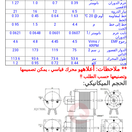
عزم الدوران
نانومتر
0.39
0.7
1.0
1.27
الاقصى
تيار الذروة
أ
6.5
12
16
21
خط لمقاومة
أوم @ 20 ℃
1.63
0.64
0.45
0.33
الخط
خط إلى خط
م
4.4
2
1.5
0.95
الحث
ثابت عزم
نانومتر / أ
0.0607
0.0601
0.0648
0.0621
الدوران
رجوع EMF
Vrms /
4.5
4.45
4.8
4.6
KRPM
الدوار القصور
ز. سم 2
75
119
173
230
الذاتي
طول المحرك
مم
53.6
73.6
93.6
113.6
وزن
كلغ
0.44
0.72
0.95
1.2
** ملاحظات: أعلاه
هو محرك قياسي ، يمكن تصميمها
وتصنيعها حسب الطلب !!
الحجم الميكانيكي: