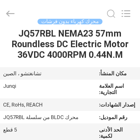
Changzhou
Junqi
International
Trade
Co.,Ltd.
محرك كهرباء بدون فرشات
All
Rights
JQ57RBL NEMA23 57mm
المنزل
Reserved.
Roundless DC Electric Motor
المنتجات
36VDC 4000RPM 0.44N.M
معلومات
مكان المنشأ:
تشانغتشو ، الصين
عنا
اسم العلامة
Junqi
التجارية:
جولة
إصدار الشهادات:
CE, RoHs, REACH
في
رقم الموديل:
محرك BLDC من سلسلة JQ57RBL
المصنع
الحد الأدنى
5 قطع
لكمية: