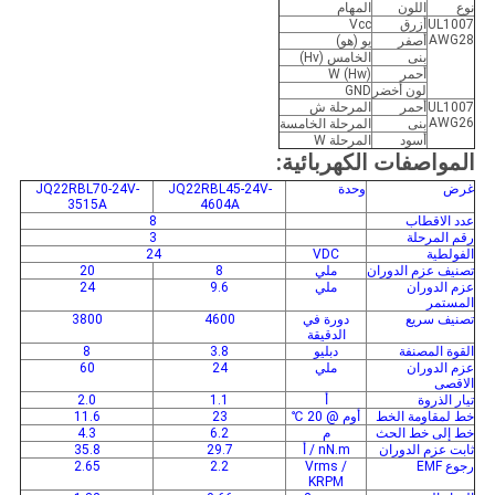
نوع
اللون
المهام
UL1007
أزرق
Vcc
AWG28
أصفر
يو (هو)
بنى
الخامس (Hv)
أحمر
W (Hw)
لون أخضر
GND
UL1007
أحمر
المرحلة ش
AWG26
بنى
المرحلة الخامسة
أسود
المرحلة W
المواصفات الكهربائية:
غرض
وحدة
JQ22RBL45-24V-
JQ22RBL70-24V-
3515A
4604A
عدد الاقطاب
8
رقم المرحلة
3
الفولطية
VDC
24
تصنيف عزم الدوران
ملي
8
20
عزم الدوران
ملي
9.6
24
المستمر
تصنيف سريع
دورة في
4600
3800
الدقيقة
القوة المصنفة
دبليو
3.8
8
عزم الدوران
ملي
24
60
الاقصى
تيار الذروة
أ
1.1
2.0
خط لمقاومة الخط
أوم @ 20 ℃
23
11.6
خط إلى خط الحث
م
6.2
4.3
ثابت عزم الدوران
nN.m / أ
29.7
35.8
رجوع EMF
Vrms /
2.2
2.65
KRPM