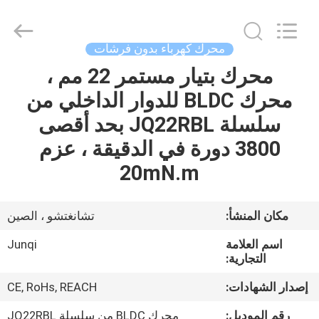
Changzhou
Junqi
International
Trade
Co.,Ltd.
محرك كهرباء بدون فرشات
All
Rights
محرك بتيار مستمر 22 مم ،
المنزل
Reserved.
محرك BLDC للدوار الداخلي من
المنتجات
سلسلة JQ22RBL بحد أقصى
3800 دورة في الدقيقة ، عزم
معلومات
20mN.m
عنا
مكان المنشأ:
تشانغتشو ، الصين
جولة
اسم العلامة
Junqi
في
التجارية:
المصنع
إصدار الشهادات:
CE, RoHs, REACH
رقم الموديل:
محرك BLDC من سلسلة JQ22RBL