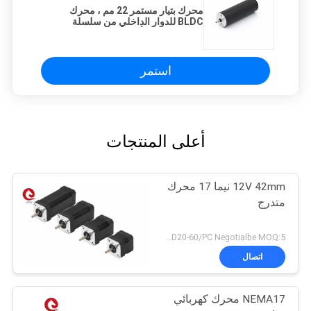
محرك بتيار مستمر 22 مم ، محرك
BLDC للدوار الداخلي من سلسلة
JQ22RBL بحد أقصى 3800 دورة في
الدقيقة ، عزم 20mN.m
استمر
أعلى المنتجات
12V 42mm نيما 17 محرك
متدرج
USD20-60/PC Negotialbe MOQ:5 قطع
اتصال
NEMA17 محرك كهربائي