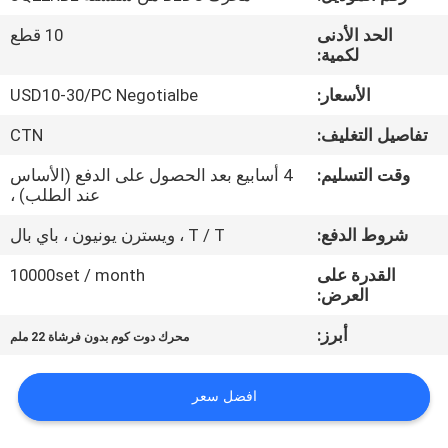
مراقبة
الحد الأدنى
10 قطع
الجودة
لكمية:
الأسعار:
USD10-30/PC Negotialbe
اتصل
تفاصيل التغليف:
CTN
بنا
وقت التسليم:
4 أسابيع بعد الحصول على الدفع (الأساس
عند الطلب) ،
أخبار
شروط الدفع:
T / T ، ويسترن يونيون ، باي بال
اطلب
القدرة على
10000set / month
العرض:
اقتباس
أبرز:
محرك دوت كوم بدون فرشاة 22 ملم
خريطة
افضل سعر
الموقع