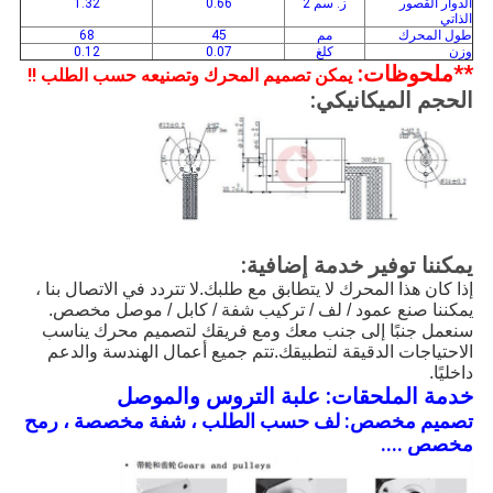
الدوار القصور
ز. سم 2
0.66
1.32
الذاتي
طول المحرك
مم
45
68
وزن
كلغ
0.07
0.12
**ملحوظات:
يمكن تصميم المحرك وتصنيعه حسب الطلب !!
الحجم الميكانيكي:
يمكننا توفير خدمة إضافية:
إذا كان هذا المحرك لا يتطابق مع طلبك.لا تتردد في الاتصال بنا ،
يمكننا صنع عمود / لف / تركيب شفة / كابل / موصل مخصص.
سنعمل جنبًا إلى جنب معك ومع فريقك لتصميم محرك يناسب
الاحتياجات الدقيقة لتطبيقك.تتم جميع أعمال الهندسة والدعم
داخليًا.
خدمة الملحقات: علبة التروس والموصل
تصميم مخصص: لف حسب الطلب ، شفة مخصصة ، رمح
مخصص ....