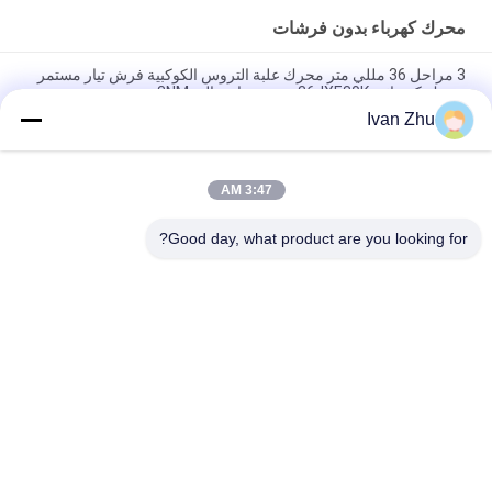
محرك كهرباء بدون فرشات
3 مراحل 36 مللي متر محرك علبة التروس الكوكبية فرش تيار مستمر
محرك كهربائي 36JXE30K عزم دوران عالي 3NM
Ivan Zhu
3.0N.M 33mm 24V BLDC محرك تروس كوكبي لقارب سيارة دراجة
كهربائية
3:47 AM
24V 42BLS100 فرش تيار مستمر محرك كهربائي 42JMG200K علبة
التروس الكوكبية المعدنية 20 نانومتر
Good day, what product are you looking for?
فئات شعبية
جميع
سائق محرك DC بدون 
محرك كهرباء بدون 
فرشات
فرشات
مضخة مياه DC بدون 
محرك متدرج هجين
فرشات
دي سي جيرد موتورز
سائق محرك متدرج