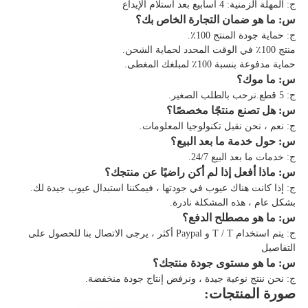
ج: المهلة الزمنية: 4 أسابيع بعد استلام الإيداع
س: ما هو ضمان التجارة الخاص بك؟
ج: حماية جودة المنتج 100٪.
منتج 100٪ في الوقت المحدد لحماية الشحن.
حماية مدفوعة بنسبة 100٪ لمبلغك المغطى.
س: ما موك؟
ج: 5 قطع.نرحب بالطلب الصغير.
س: هل تصنع منتجًا مخصصًا؟
ج: نعم ، نحن نقبل تكنولوجيا المعلومات.
س: حول خدمة ما بعد البيع؟
ج: خدمات ما بعد البيع 24/7.
س: ماذا أفعل إذا لم أكن راضيًا عن منتجك؟
ج: إذا كانت هناك عيوب في جودتها ، فيمكننا استبدال عيوب جيدة لك.
بشكل عام ، هذه المشكلة نادرة.
س: ما هو مصطلح الدفع؟
ج: يتم استخدام T / T و Paypal أكثر ، يرجى الاتصال بنا للحصول على
التفاصيل
س: ما هو مستوى جودة منتجك؟
ج: نحن ننتج نوعية جيدة ، ونرفض إنتاج جودة منخفضة.
صورة المنتجات: