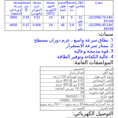
نموذج
إطار
مصنفة
الجسم
مصنفة
مصنفة
مصنفة
مصنفة
مقاس
قوة
طول
الجهد
عزم
تيار
سرعة
ث)
(مم)
االكهربى
الدوران
(أ)
(دورة في
(VDC)
(نانومتر)
الدقيقة)
3800
0.55
0.02
24
68
8
22
JQ22RBL70-24V-
3515A
ملم
4600
0.37
0.008
24
45
3.8
22
JQ22RBL45-24V-
4604A
ملم
سمات:
1. نطاق سرعة واسع ، عزم دوران مسطح
2. ممتاز سرعة الاستقرار
3. قوة مدمجة وعالية
4. عالية الكفاءة وتوفير الطاقة.
المواصفات العامة:
غرض
تخصيص
نوع اللف
اتصال ستار
زاوية تأثير هول
زاوية كهربائية 120 درجة
اللعب الشعاعي
0.02 مم @ 450 جرام
اللعب المحوري
0.08 مم @ 450 جرام
ماكس.قوة شعاعية
5N (10 مم من الحافة)
ماكس قوة محورية
2N
قوة عازلة
360VAC / 1S
مقاومة العزل
100MΩ ، 500VDC
درجة الحرارة المحيطة
-20 درجة مئوية ~ + 50 درجة مئوية
فئة العزل
الصف ب
التوصيل الكهربائي: