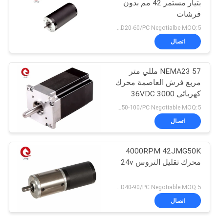
بتيار مستمر 42 مم بدون
فرشات
USD20-60/PC Negotialbe MOQ:5 قطع
اتصال
NEMA23 57 مللي متر
مربع فرش العاصمة محرك
كهربائي 36VDC 3000
دورة في الدقيقة 0.6N.M
USD50-100/PC Negotiable MOQ:5 قطع
اتصال
4000RPM 42JMG50K
محرك تقليل التروس 24v
USD40-90/PC Negotiable MOQ:5 قطع
اتصال