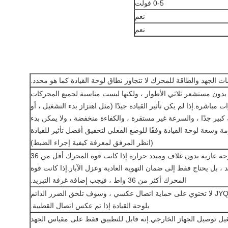
0-5 فولت
نعم
نعم
ك بدون مستشعر ثلاثي الأطوار ، ولكنها ليست مناسبة لجميع المحركات
باشرة.إذا لم يكن تأثير القيادة جيدًا (مثل اهتزاز بدء التشغيل ، أو
بير جدًا ، والسرعة غير مستقرة ، والكفاءة منخفضة ، ولا يمكن بدء
 وسعة لوحة القيادة وفقًا للوضع الفعلي لتحقيق أفضل تأثير للقيادة
(انظر المرفق لمعرفة كيفية إجراء الضبط)
3. لوحة القيادة JYQD-V8.10B عبارة عن لوحة عارية بدون غلاف ومبدد حرارة.إذا كانت قوة المحرك أقل من 36
د ، بل يحتاج فقط إلى ضمان التهوية العادية وعزل الآبار.إذا كانت قوة
المحرك أكثر من 36 واط ، فيجب إضافة غرفة التبريد.
4. يرجى ملاحظة أن لوحة القيادة JYQD-V8.10B لا تحتوي على حماية اتصال عكسي ، وسوف تلحق الضرر الدائم
بلوحة القيادة إذا تم عكس اتصال القطبية.
ج 5V على لوحة التشغيل توصيل الجهاز الخارجي.إنه قابل للتطبيق فقط على مقياس الجهد