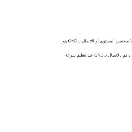
Z / F ---- تدوير منافذ التحكم في الاتجاه.قم بتوصيل المستوى العالي "5V" أو لا يوجد اتصال هو الاتجاه الأمامي ، أو الاتصال 0 V منخفض المستوى أو الاتصال بـ GND هو
VR ---- منفذ التحكم في السرعة.تنظيم السرعة الخطية للجهد التناظري 0.1 فولت -5 فولت ، مقاومة الإدخال هي 20 كيلو أوم ، قم بالاتصال بـ GND عند تنظيم سرعة