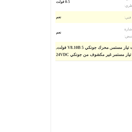
0-5 فولت
ظري:
فني:
نعم
شارة
نعم
نبض:
محرك جونكي V8.10B 5 فولت
,
,
ار مستمر غير مكشوف من جونكي 24VDC