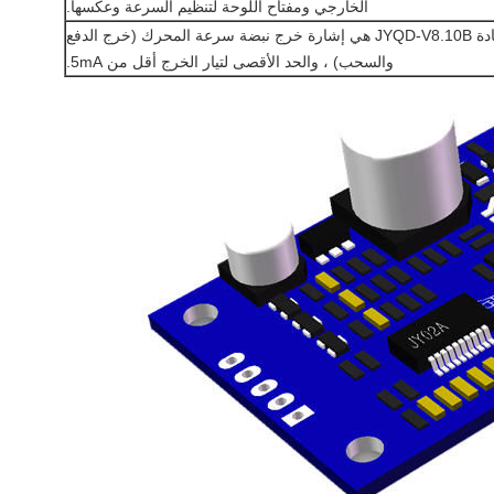
الخارجي ومفتاح اللوحة لتنظيم السرعة وعكسها.
6. المحطة الطرفية "M" على لوحة القيادة JYQD-V8.10B هي إشارة خرج نبضة سرعة المحرك (خرج الدفع
والسحب) ، والحد الأقصى لتيار الخرج أقل من 5mA.