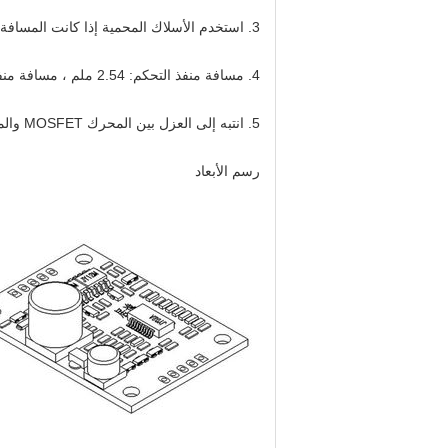
3. استخدم الأسلاك المحمية إذا كانت المسافة بين لوحة القيادة أكثر من 50 سم من المحرك ، وإلا فقد يؤدي ذلك إلى قيادة غير طبيعية ، مما يؤثر على الاستخدام العادي.
4. مسافة منفذ التحكم: 2.54 ملم ، مسافة منفذ الطاقة: 2.54 ملم
5. انتبه إلى العزل بين المحرك MOSFET والمبدد الحراري أو لوحة التثبيت.
رسم الأبعاد