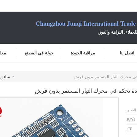
Changzhou Junqi International Trade
عملاء. النزاهة والفوز.
اتصل بنا
مراقبة الجودة
جولة في المصنع
معلو
سائق محرك 
الصين
JUYI
CE,