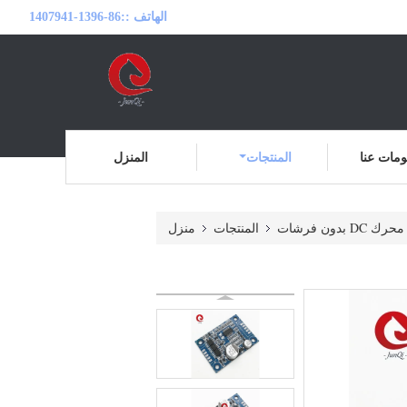
الهاتف ::
86-1396-1407941
مات عنا
المنتجات
المنزل
DC بدون فرشات
المنتجات
منزل