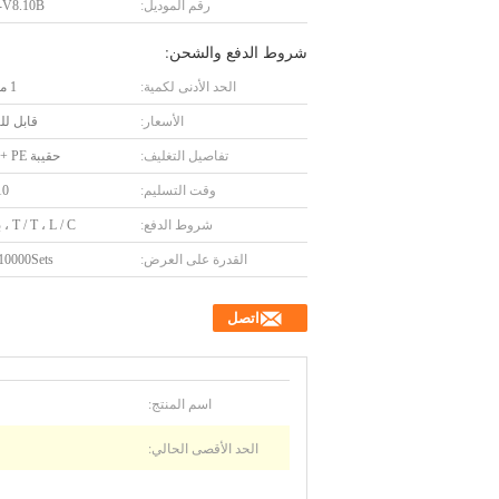
رقم الموديل:
V8.10B
شروط الدفع والشحن:
الحد الأدنى لكمية:
1 مجموعة
الأسعار:
قابل ل
تفاصيل التغليف:
حقيبة PE + كرتون
وقت التسليم:
5-10
شروط الدفع:
T / T ، L / C ، باي بال
القدرة على العرض:
10000Sets / شهر
اتصل
اسم المنتج:
الحد الأقصى الحالي: