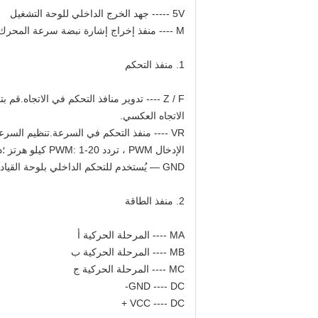
5V ----- جهد الخرج الداخلي للوحة التشغيل
M ---- منفذ إخراج إشارة نبضة سرعة المحرك ، إشارة نبضية 5 فولت.
1. منفذ التحكم
الاتجاه العكسي.
الإدخال PWM ، تردد PWM: 1-20 كيلو هرتز ؛دورة العمل 0-100٪
GND — يُستخدم للتحكم الداخلي بلوحة القيادة
2. منفذ الطاقة
MA ---- المرحلة الحركية أ
MB ---- المرحلة الحركية ب
MC ---- المرحلة الحركية ج
GND ---- DC-
VCC ---- DC +