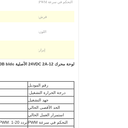
التحكم في سرعة PWM:
فرش:
اللون:
إبراز:
لوحة محرك 12-24VDC 2A الأصلية JUYI Tech JYQD-V8.10B bldc لمحرك تيار مستمر بدون مستشعر
رقم الموديل
درجة الحرارة التشغيل.
جهد التشغيل
الحد الأقصى الحالي
استمرار العمل الحالي
التحكم في سرعة PWM
تردد PWM: 1-20 كيلو هرتز ؛دورة العمل 0-100٪