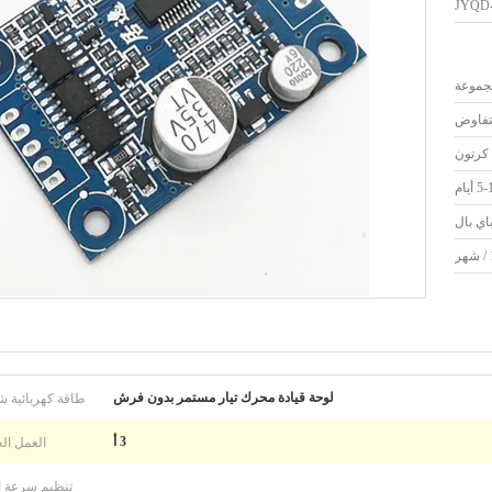
JYQD-
لتفاوض
 أيام
طاقة كهربائية ش
لوحة قيادة محرك تيار مستمر بدون فرش
العمل الح
3 أ
تنظيم سرعة ا