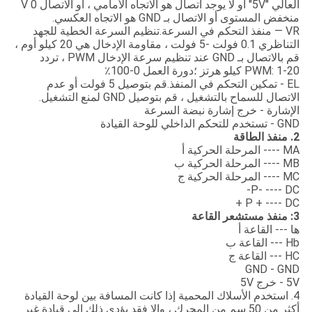
العالي "5V" أو لا يوجد اتصال هو الاتجاه الأمامي ، أو الاتصال 0 V
منخفض المستوى أو الاتصال بـ GND هو الاتجاه العكسي.
VR — منفذ التحكم في السرعة.تنظيم السرعة الخطية للجهد
التناظري 0.1 فولت -5 فولت ، مقاومة الإدخال هي 20 كيلو أوم ،
قم بالاتصال بـ GND عند تنظيم سرعة الإدخال PWM ، تردد
PWM: 1-20 كيلو هرتز ؛دورة العمل 0-100٪
EL - تمكين التحكم في المنفذ.قم بتوصيل 5 فولت أو عدم
الاتصال للسماح بالتشغيل ، قم بتوصيل GND لمنع التشغيل.
الإشارة - خرج إشارة نبضة السرعة
GND - تستخدم للتحكم الداخلي للوحة القيادة
2. منفذ الطاقة
MA ---- المرحلة الحركية أ
MB ---- المرحلة الحركية ب
MC ---- المرحلة الحركية ج
P- ---- DC-
P + ---- DC +
3: منفذ مستشعر القاعة
ها --- القاعة أ
Hb --- القاعة ب
HC --- القاعة ج
GND - GND
5V - خرج 5V
4. استخدم الأسلاك المحمية إذا كانت المسافة بين لوحة القيادة
أكثر من 50 سم من المحرك ، وإلا فقد يؤدي ذلك إلى قيادة غير