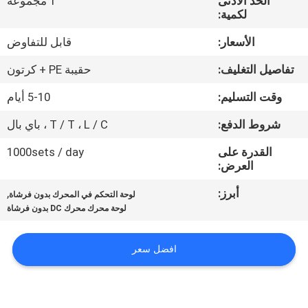
الحد الأدنى
1 مجموعة
مراقبة
لكمية:
الجودة
الأسعار:
قابل للتفاوض
تفاصيل التغليف:
حقيبة PE + كرتون
اتصل
بنا
وقت التسليم:
5-10 أيام
شروط الدفع:
T / T ، L / C ، باي بال
أخبار
القدرة على
1000sets / day
العرض:
اطلب
أبرز:
,
لوحة التحكم في المحرك بدون فرشاة
اقتباس
لوحة محرك محرك DC بدون فرشاة
افضل سعر
خريطة
الموقع