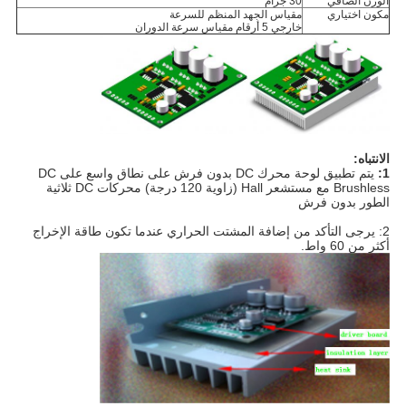
الوزن الصافي
30 جرام
مكون اختياري
مقياس الجهد المنظم للسرعة
خارجي 5 أرقام مقياس سرعة الدوران
الانتباه:
1:
يتم تطبيق لوحة محرك DC بدون فرش على نطاق واسع على DC
Brushless مع مستشعر Hall (زاوية 120 درجة) محركات DC ثلاثية
الطور بدون فرش
2: يرجى التأكد من إضافة المشتت الحراري عندما تكون طاقة الإخراج
أكثر من 60 واط.