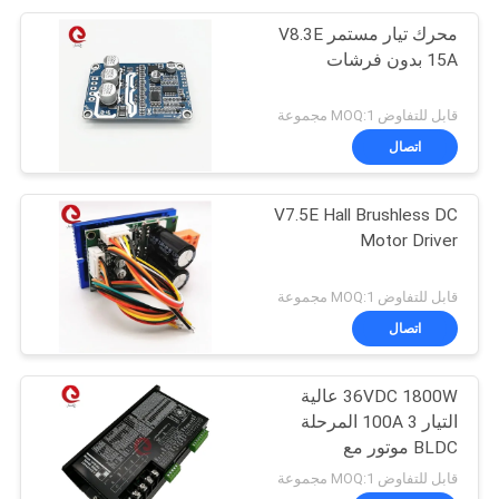
محرك تيار مستمر V8.3E
15A بدون فرشات
قابل للتفاوض MOQ:1 مجموعة
اتصال
V7.5E Hall Brushless DC
Motor Driver
قابل للتفاوض MOQ:1 مجموعة
اتصال
36VDC 1800W عالية
التيار 100A 3 المرحلة
BLDC موتور مع
مستشعرات القاعة
قابل للتفاوض MOQ:1 مجموعة