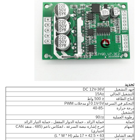
تحديد
جهد التشغيل
DC 12V-36V
التشغيل الحالي
≤15A
انتاج الطاقة
≤ 500 واط
التحكم في السرعة
0.1V-5V أو مدخلات PWM
درجة حرارة
-40-85
التشغيل
رطوبة العملية
≤90٪
حماية
حماية الزائد ، حماية الدوار المقفل ، حماية التيار الزائد
المهام
خرج إشارة نبضة السرعة ، انعكاس ناعم (485 ، منفذ CAN
اختياري)
البعد الشامل
63 × 42.5 × 17 ملم (L * W * H)