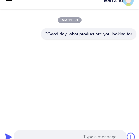
Ivan Zhu
غرفة التبريد لا قاعة فرش موتور تيار مباشر لوحة تحكم سرعة المحرك
11:39 AM
150W 3 Phase Brushless DC Motor Driver V8.8D لمحرك DC
Sensorless
Good day, what product are you looking for?
فئات شعبية
جميع
سائق محرك DC بدون 
محرك كهرباء بدون 
فرشات
فرشات
مضخة مياه DC بدون 
محرك متدرج هجين
فرشات
دي سي جيرد موتورز
سائق محرك متدرج
منفاخ DC بدون 
محرك ممسحة الزجاج 
فرشات
الخلفي
طلب اقتباس