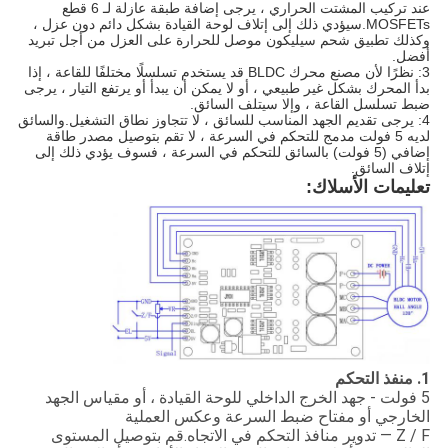
عند تركيب المشتت الحراري ، يرجى إضافة طبقة عازلة لـ 6 قطع
MOSFETs.سيؤدي ذلك إلى إتلاف لوحة القيادة بشكل دائم دون عزل ،
وكذلك تطبيق شحم سيليكون موصل للحرارة على العزل من أجل تبريد
أفضل.
3: نظرًا لأن مصنع محرك BLDC قد يستخدم تسلسلًا مختلفًا للقاعة ، إذا
بدأ المحرك بشكل غير طبيعي ، أو لا يمكن أن يبدأ أو يرتفع التيار ، يرجى
ضبط تسلسل القاعة ، وإلا سيتلف السائق.
4: يرجى تقديم الجهد المناسب للسائق ، لا تتجاوز نطاق التشغيل.والسائق
لديه 5 فولت مدمج للتحكم في السرعة ، لا تقم بتوصيل مصدر طاقة
إضافي (5 فولت) بالسائق للتحكم في السرعة ، فسوف يؤدي ذلك إلى
إتلاف السائق.
تعليمات الأسلاك:
1. منفذ التحكم
5 فولت - جهد الخرج الداخلي للوحة القيادة ، أو مقياس الجهد
الخارجي أو مفتاح ضبط السرعة وعكس العملية
Z / F — تدوير منافذ التحكم في الاتجاه.قم بتوصيل المستوى