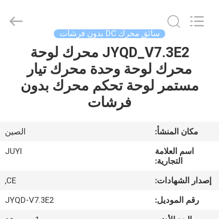
Changzhou
Junqi
International
Trade
Co.,Ltd.
سائق محرك DC بدون فرشات
All
Rights
JYQD_V7.3E2 محرك لوحة
المنزل
Reserved.
محرك لوحة وحدة محرك تيار
المنتجات
مستمر لوحة تحكم محرك بدون
فرشات
معلومات
عنا
مكان المنشأ:
الصين
اسم العلامة
JUYI
جولة
التجارية:
في
إصدار الشهادات:
CE,
المصنع
رقم الموديل:
JYQD-V7.3E2