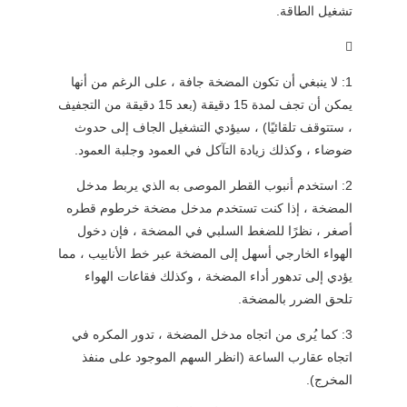
تشغيل الطاقة.

1: لا ينبغي أن تكون المضخة جافة ، على الرغم من أنها
يمكن أن تجف لمدة 15 دقيقة (بعد 15 دقيقة من التجفيف
، ستتوقف تلقائيًا) ، سيؤدي التشغيل الجاف إلى حدوث
ضوضاء ، وكذلك زيادة التآكل في العمود وجلبة العمود.
2: استخدم أنبوب القطر الموصى به الذي يربط مدخل
المضخة ، إذا كنت تستخدم مدخل مضخة خرطوم قطره
أصغر ، نظرًا للضغط السلبي في المضخة ، فإن دخول
الهواء الخارجي أسهل إلى المضخة عبر خط الأنابيب ، مما
يؤدي إلى تدهور أداء المضخة ، وكذلك فقاعات الهواء
تلحق الضرر بالمضخة.
3: كما يُرى من اتجاه مدخل المضخة ، تدور المكره في
اتجاه عقارب الساعة (انظر السهم الموجود على منفذ
المخرج).