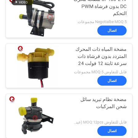
DC بدون فرشاة PWM
التحكم
Negotialbe MOQ:5 مجموعات
اتصال
مضخة المياه ذات المحرك
المتردد بدون فرشاة ذات
سرعة ثابتة 12 فولت 24
فولت
قابل للتفاوض MOQ:5 مجموعات
اتصال
مضخة نظام تبريد سائل
شحن المركبات
قابل للتفاوض MOQ:12pcs (عينة متاحة)
اتصال