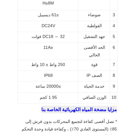
H≥8M
3
ضوضاء
≤61 ديسيبل
4
الفولطية
DC24V
5
جهد التشغيل
DC18 ～ 32 فولت
6
الحد الأقصى
≤11A
الحالي
7
قوة
250 واط ± 10 واط
8
الصف IP
IP68
9
خدمة الحياة
≥20000 ساعة
10
الوزن الصافي
1.95 كجم
مزايا مضخة المياه الكهربائية الخاصة بنا
* تصل أقصى كفاءة لتجميع المحركات بدون فرش إلى
85٪ (المستوى العادي 70٪) ، وكفاءة قيادة وحدة التحكم