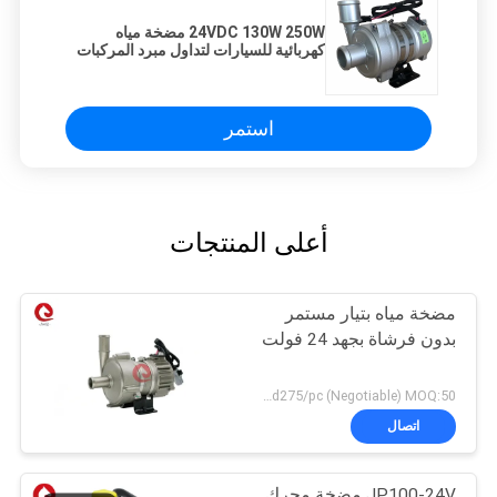
24VDC 130W 250W مضخة مياه
كهربائية للسيارات لتداول مبرد المركبات
PHEV
استمر
أعلى المنتجات
مضخة مياه بتيار مستمر
بدون فرشاة بجهد 24 فولت
USD245-usd275/pc (Negotiable) MOQ:50 جهاز كمبيوتر شخصى
اتصال
JP100-24V مضخة محرك