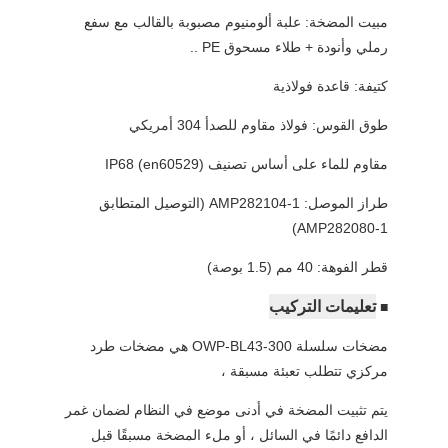
مبيت المضخة: علبة ألومنيوم مصبوبة بالقالب مع سفع
رملي وأنودة + طلاء مسحوق PE ..
كتيفة: قاعدة فولاذية
طوق القوس: فولاذ مقاوم للصدأ 304 أمريكي
مقاوم للماء على أساس تصنيف IP68 (en60529)
طراز الموصل: AMP282104-1 (التوصيل المتطابق
AMP282080-1)
قطر الفوهة: 40 مم (1.5 بوصة)
تعليمات التركيب
■
مضخات سلسلة OWP-BL43-300 هي مضخات طرد
مركزي تتطلب تعبئة مسبقة ،
يتم تثبيت المضخة في أدنى موضع في النظام لضمان غمر
الدافع دائمًا في السائل ، أو ملء المضخة مسبقًا قبل