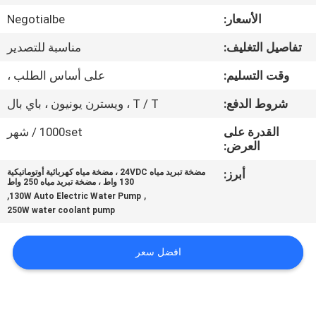
مراقبة
الأسعار:
Negotialbe
الجودة
تفاصيل التغليف:
مناسبة للتصدير
اتصل
وقت التسليم:
على أساس الطلب ،
بنا
شروط الدفع:
T / T ، ويسترن يونيون ، باي بال
القدرة على
1000set / شهر
أخبار
العرض:
أبرز:
مضخة تبريد مياه 24VDC ، مضخة مياه كهربائية أوتوماتيكية
130 واط ، مضخة تبريد مياه 250 واط
اطلب
,
,
130W Auto Electric Water Pump
250W water coolant pump
اقتباس
افضل سعر
خريطة
الموقع