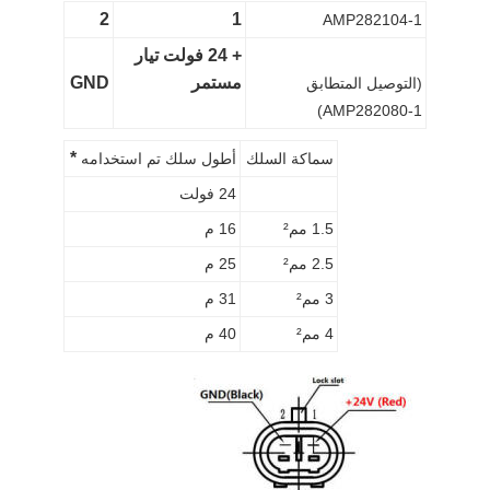
2
1
AMP282104-1
+ 24 فولت تيار
مستمر
GND
(التوصيل المتطابق
AMP282080-1)
*
سماكة السلك
أطول سلك تم استخدامه
24 فولت
1.5 مم²
16 م
2.5 مم²
25 م
3 مم²
31 م
4 مم²
40 م