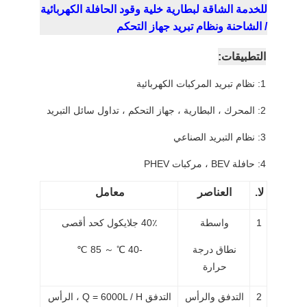
للخدمة الشاقة لبطارية خلية وقود الحافلة الكهربائية
/ الشاحنة ونظام تبريد جهاز التحكم
التطبيقات:
1: نظام تبريد المركبات الكهربائية
2: المحرك ، البطارية ، جهاز التحكم ، تداول سائل التبريد
3: نظام التبريد الصناعي
4: حافلة BEV ، مركبات PHEV
لا.
العناصر
معامل
1
واسطة
40٪ جلايكول كحد أقصى
نطاق درجة
-40 ℃ ～ 85 ℃
حرارة
2
التدفق والرأس
التدفق Q = 6000L / H ، الرأس