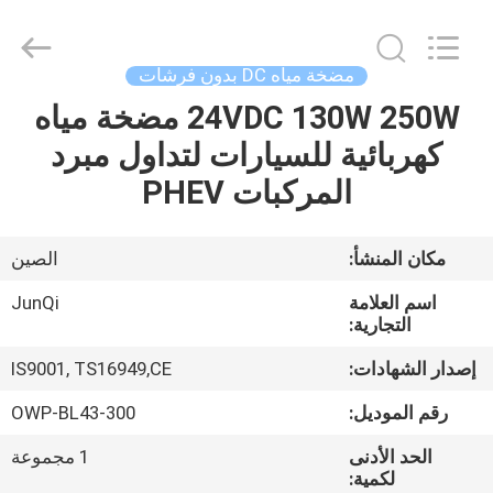
Changzhou
Junqi
International
Trade
Co.,Ltd.
مضخة مياه DC بدون فرشات
All
Rights
24VDC 130W 250W مضخة مياه
المنزل
Reserved.
كهربائية للسيارات لتداول مبرد
المنتجات
المركبات PHEV
معلومات
مكان المنشأ:
الصين
عنا
اسم العلامة
JunQi
التجارية:
جولة
إصدار الشهادات:
IS9001, TS16949,CE
في
رقم الموديل:
OWP-BL43-300
المصنع
الحد الأدنى
1 مجموعة
لكمية: