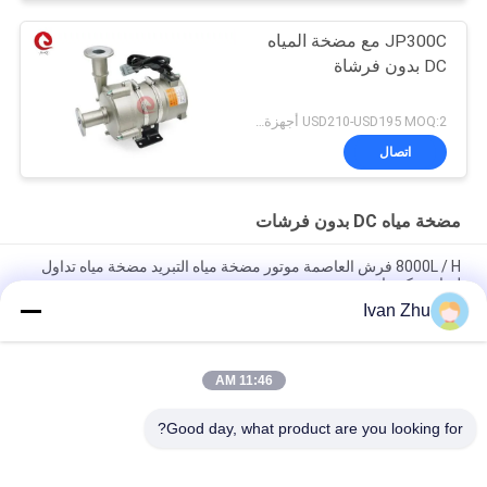
JP300C مع مضخة المياه
DC بدون فرشاة
USD210-USD195 MOQ:2 أجهزة كمبيوتر (عينة متاحة)
اتصال
مضخة مياه DC بدون فرشات
8000L / H فرش العاصمة موتور مضخة مياه التبريد مضخة مياه تداول
لشاحنة كهربائية
Ivan Zhu
24V 240W 16m رئيس مضخة مياه كهربائية شديدة التحمل للحافلة
الكهربائية
11:46 AM
IP67 24VDC مضخة مياه محرك DC بدون فرشات للمركبات الكهربائية
منخفضة الضوضاء
Good day, what product are you looking for?
فئات شعبية
جميع