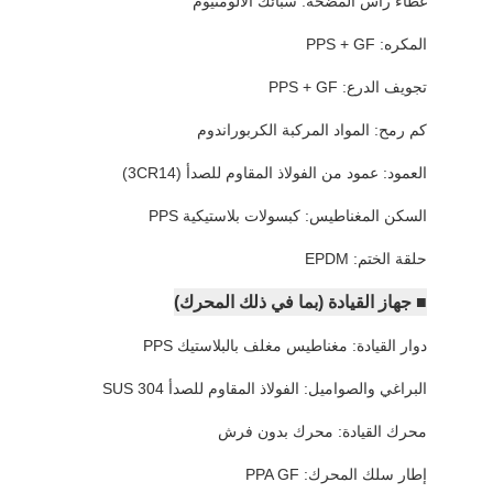
غطاء رأس المضخة: سبائك الألومنيوم
المكره: PPS + GF
تجويف الدرع: PPS + GF
كم رمح: المواد المركبة الكربوراندوم
العمود: عمود من الفولاذ المقاوم للصدأ (3CR14)
السكن المغناطيس: كبسولات بلاستيكية PPS
حلقة الختم: EPDM
■ جهاز القيادة (بما في ذلك المحرك)
دوار القيادة: مغناطيس مغلف بالبلاستيك PPS
البراغي والصواميل: الفولاذ المقاوم للصدأ SUS 304
محرك القيادة: محرك بدون فرش
إطار سلك المحرك: PPA GF