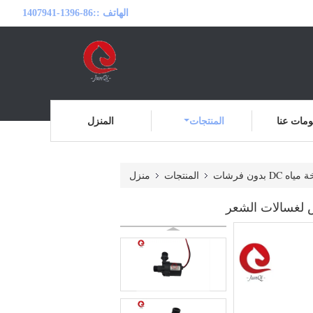
الهاتف ::
86-1396-1407941
مات عنا
المنتجات
المنزل
 DC بدون فرشات
المنتجات
منزل