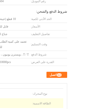
رقم الموديل:
504
شروط الدفع والشحن:
الحد الأدنى لكمية:
10 قطع (عينة متاحة)
الأسعار:
قابل ل
تفاصيل التغليف:
جناح ل
تعتمد على كمية الطلب 
وقت التسليم:
لل
شروط الدفع:
T / T ، ويسترن يونيون ، باي بال
القدرة على العرض:
10000pcs شهريا
اتصل
نوع المحرك:
الطاقة الاسمية: