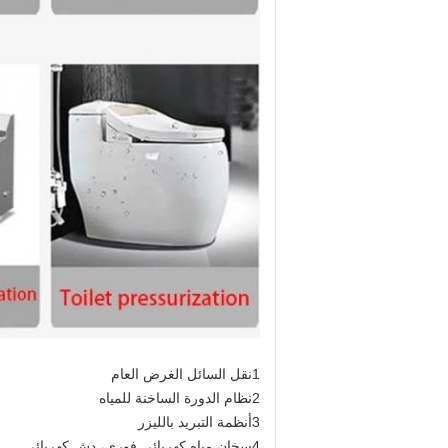
1نقل السائل الغرض العام
2نظام الدورة الساخنة للمياه
3أنظمة التبريد بالليزر
4سخان مياه كهربائي فوري، دش كهربائي