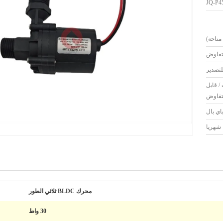
JQ-P4
لتفاوض
لتصدير
/ قابل
تفاوض
محرك BLDC ثلاثي الطور
30 واط