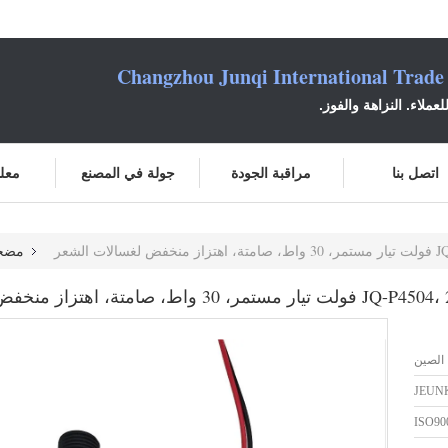
Changzhou Junqi International Trade
عملاء. النزاهة والفوز.
اتصل بنا
مراقبة الجودة
جولة في المصنع
معلو
مضخة مياه
الصين
JEUN
ISO90