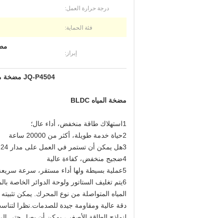
درجة حرارة العمل:
فئة الحماية:
مضخة مياه BLDC 
إبراز:
JQ-P4504 مضخة معدات Beatuty ، 24VDC 30W مضخة الماء BLDC الصامتة منخفضة الاهتزاز لأجهزة غسل الشعر
مضخة المياه BLDC
1استهلاك طاقة منخفض، أداء عال؛
2حياة خدمة طويلة، أكثر من 20000 ساعة
3هل يمكن أن تستمر في العمل على مدار 24 ساعة ؟
4ضجيج منخفض، كفاءة عالية
5عملية بسيطة ولها أداء مستقر، سرعة سريعة؛ ويمكن أن يتم تشغيلها مباشرة من قبل مصدر الطاقة المشترك، الألواح الشمسية والبطاريات.
6يتم تغليف الستاتور ولوحة الدوائر الخاصة 
لنماذج الطاقة الأصغر ، يمكن أن يصل حتى إلى أقل من 30 ديسيبل ، وتحقيق تأ