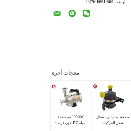
الهاتف ::
0086-13961407941
منتجات أخرى
مضخة نظام تبريد سائل
JP300C مع مضخة
شحن المركبات
المياه DC بدون فرشاة