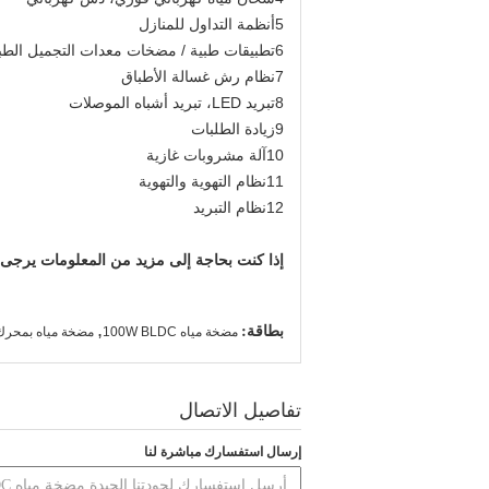
5أنظمة التداول للمنازل
6تطبيقات طبية / مضخات معدات التجميل الطبية
7نظام رش غسالة الأطباق
8تبريد LED، تبريد أشباه الموصلات
9زيادة الطلبات
10آلة مشروبات غازية
11نظام التهوية والتهوية
12نظام التبريد
إذا كنت بحاجة إلى مزيد من المعلومات يرجى الاتصال بنا عبر ا
بطاقة:
,
مضخة مياه 100W BLDC
مضخة مياه بمحرك DC بدون فرشات VDC
تفاصيل الاتصال
إرسال استفسارك مباشرة لنا