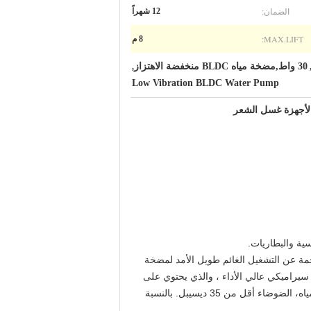
الضمان:
12 شهراً
MAX.LIFT:
8 م
30 واط,مضخة مياه BLDC منخفضة الاهتزاز
,
Low Vibration BLDC Water Pump
جمة عن التشغيل الغائم طويل الأمد لمضخة
. يعتمد مركز عمود مضخة المياه على عمود سيراميكي عالي الأداء ، والذي يحتوي على
دقة عالية ومقاومة جيدة للصدمات.نظرا لتناسب دقيق بين غطاء العمود المقاوم للاستعمال والعمود السيراميكي من مضخة المياه، الضوضاء أقل من 35 ديسيبل. بالنسبة