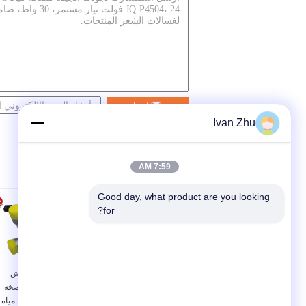
اتصل
Ivan Zhu
7:59 AM
Good day, what product are you looking 
for?
24V 240W 16m رئيس
8000L / H فرش
مضخة مياه كهربائية
العاصمة موتور مضخة
شديدة التحمل للحافلة
مياه التبريد مضخة مياه