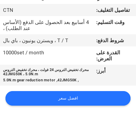
مراقبة
تفاصيل التغليف:
CTN
الجودة
وقت التسليم:
4 أسابيع بعد الحصول على الدفع (الأساس
عند الطلب) ،
اتصل
شروط الدفع:
T / T ، ويسترن يونيون ، باي بال
بنا
القدرة على
10000set / month
العرض:
أخبار
أبرز:
محرك تخفيض التروس 24 فولت ، محرك تخفيض التروس
42JMG50K ، 5.0N.m
,
,
5.0N.m gear reduction motor
42JMG50K
اطلب
اقتباس
افضل سعر
خريطة
الموقع