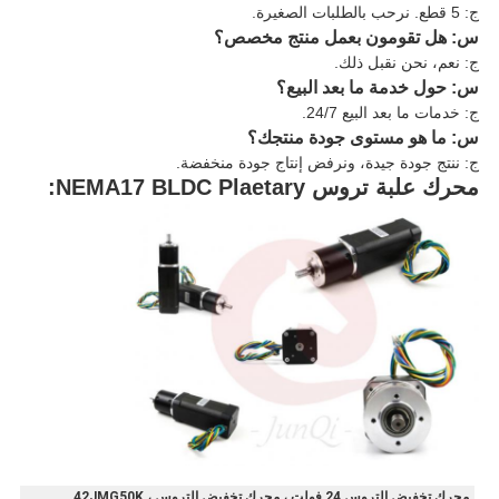
ج: 5 قطع. نرحب بالطلبات الصغيرة.
س: هل تقومون بعمل منتج مخصص؟
ج: نعم، نحن نقبل ذلك.
س: حول خدمة ما بعد البيع؟
ج: خدمات ما بعد البيع 24/7.
س: ما هو مستوى جودة منتجك؟
ج: ننتج جودة جيدة، ونرفض إنتاج جودة منخفضة.
محرك علبة تروس NEMA17 BLDC Plaetary:
محرك تخفيض التروس 24 فولت ، محرك تخفيض التروس 42JMG50K ،