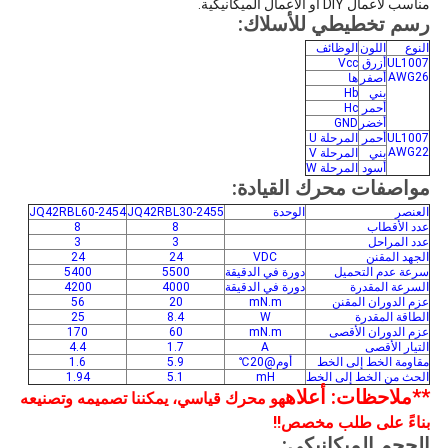
مناسب لأعمال DIY أو الأعمال الميكانيكية.
رسم تخطيطي للأسلاك:
النوع
اللون
الوظائف
UL1007
أزرق
Vcc
AWG26
أصفر
ها
بني
Hb
أحمر
Hc
أخضر
GND
UL1007
أحمر
المرحلة U
AWG22
بني
المرحلة V
أسود
المرحلة W
مواصفات محرك القيادة:
العنصر
الوحدة
JQ42RBL30-2455
JQ42RBL60-2454
عدد الأقطاب
8
8
عدد المراحل
3
3
الجهد المقنن
VDC
24
24
سرعة عدم التحميل
دورة في الدقيقة
5500
5400
السرعة المقدرة
دورة في الدقيقة
4000
4200
عزم الدوران المقنن
mN.m
20
56
الطاقة المقدرة
W
8.4
25
عزم الدوران الأقصى
mN.m
60
170
التيار الأقصى
A
1.7
4.4
مقاومة الخط إلى الخط
أوم@20℃
5.9
1.6
الحث من الخط إلى الخط
mH
5.1
1.94
**ملاحظات: أعلاه
هو محرك قياسي، يمكننا تصميمه وتصنيعه
بناءً على طلب مخصص!!
الحجم الميكانيكي: