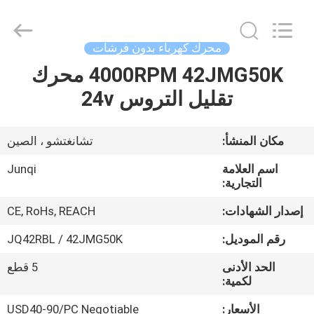
Changzhou
Junqi
International
Trade
Co.,Ltd.
محرك كهرباء بدون فرشات
All
Rights
4000RPM 42JMG50K محرك
المنزل
Reserved.
تقليل التروس 24v
المنتجات
مكان المنشأ:
تشانغتشو ، الصين
معلومات
اسم العلامة
Junqi
عنا
التجارية:
إصدار الشهادات:
CE, RoHs, REACH
جولة
رقم الموديل:
JQ42RBL / 42JMG50K
في
الحد الأدنى
5 قطع
المصنع
لكمية:
الأسعار:
USD40-90/PC Negotiable