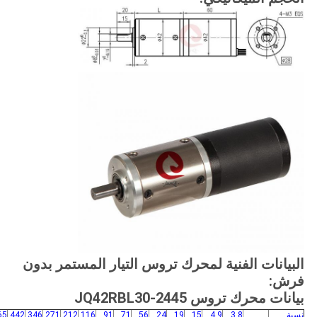
البيانات الفنية لمحرك تروس التيار المستمر بدون
فرش:
بيانات محرك تروس JQ42RBL30-2445
نسبة
3.8
4.9
15
19
24
56
71
91
116
212
271
346
442
65