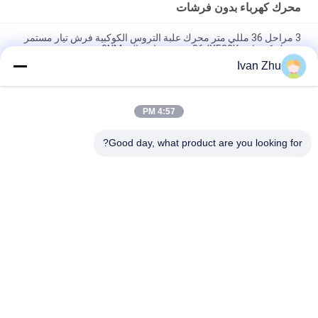
محرك كهرباء بدون فرشات
3 مراحل 36 مللي متر محرك علبة التروس الكوكبية فرش تيار مستمر
محرك كهربائي 36JXE30K عزم دوران عالي 3NM
Ivan Zhu
3.0N.M 33mm 24V BLDC محرك تروس كوكبي لقارب سيارة دراجة
كهربائية
4:57 PM
24V 42BLS100 فرش تيار مستمر محرك كهربائي 42JMG200K علبة
التروس الكوكبية المعدنية 20 نانومتر
Good day, what product are you looking for?
فئات شعبية
جميع
سائق محرك DC بدون 
محرك كهرباء بدون 
فرشات
فرشات
مضخة مياه DC بدون 
محرك متدرج هجين
فرشات
دي سي جيرد موتورز
سائق محرك متدرج