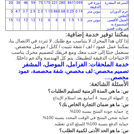
السرعة المقدرة
دورة في
1099
861
280
221
175
75
59
46
36
20
الدقيقة
عزم الدوران
نيوتن متر
0.19
0.25
0.68
0.86
1.1
2.3
2.9
3.7
4.7
5
المقنن
الحمل الأقصى
نيوتن متر
1.5
1.5
6
6
6
12
12
12
12
15
المسموح به
في وقت قصير
يمكننا توفير خدمة إضافية:
إذا كان هذا المحرك لا يتناسب مع طلبك. لا تتردد في الاتصال بنا،
يمكننا عمل عمود / لف / شفة تثبيت / كابل / موصل مخصص.
سنعمل جنبًا إلى جنب معك ومع فريقك لتصميم محرك يناسب
الاحتياجات الدقيقة لتطبيقك. يتم كل الهندسة والدعم داخليًا.
خدمة الملحقات: الفرامل، الموصل، المشفر
تصميم مخصص: لف مخصص، شفة مخصصة، عمود
مخصص....
الأسئلة الشائعة:
س: ما هي المدة الزمنية لتسليم الطلبات؟
ج: المهلة الزمنية: 4 أسابيع بعد استلام الإيداع
س: ما هو ضمان التجارة الخاص بك؟
ج: حماية جودة المنتج بنسبة 100%.
حماية شحن المنتج في الوقت المحدد بنسبة 100%.
حماية الدفع بنسبة 100% للمبلغ الذي تغطيه.
س: ما هو الحد الأدنى لكمية الطلب؟