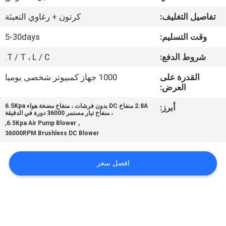
مراقبة
تفاصيل التغليف:
كرتون + رغاوي التعبئة
الجودة
وقت التسليم:
5-30days
اتصل
شروط الدفع:
T / T ، L / C.
بنا
القدرة على
1000 جهاز كمبيوتر شخصى يوميا
العرض:
أخبار
أبرز:
2.8A منفاخ DC بدون فرشات ، منفاخ مضخة هواء 6.5Kpa
، منفاخ تيار مستمر 36000 دورة في الدقيقة
,
,
6.5Kpa Air Pump Blower
36000RPM Brushless DC Blower
اطلب
اقتباس
افضل سعر
خريطة
الموقع