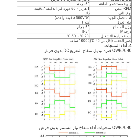
زاوية مستشعر القاعة
60 درجة
RPM- نبض
1 هرتز = 60 دورة في الدقيقة / دقيقة
نوع اللف
دلتا
لف تحمل الجهد
500VDC (دقيقة واحدة)
فئة العزل
فئة F
وزن المنفاخ
68 جرام
درجة IP
IP54
درجة حرارة التشغيل
-20 ℃ ~ 50 ℃
عمر الخدمة (أقل من 40 ℃)
10000 ساعة
4: أداء المنتجات
OWB7040 فترة تبديل منفاخ التفريغ DC بدون فرش
OWB7040 منحنيات أداء منفاخ تيار مستمر بدون فرش