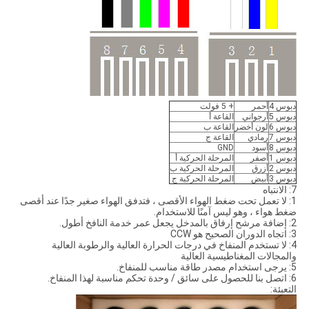
دبوس 4
أحمر
+ 5 فولت
دبوس 5
أرجواني
القاعة أ
دبوس 6
لون أخضر
القاعة ب
دبوس 7
رمادي
القاعة ج
دبوس 8
أسود
GND
دبوس 1
أصفر
المرحلة الحركية أ
دبوس 2
أزرق
المرحلة الحركية ب
دبوس 3
أبيض
المرحلة الحركية ج
7: الانتباه
1: لا تعمل تحت ضغط الهواء الأقصى ، فتدفق الهواء صغير جدًا عند أقصى
ضغط هواء ، وهو ليس آمنًا للاستخدام.
2: إضافة مرشح إرفاق بالمدخل يجعل عمر خدمة النافخ أطول.
3: اتجاه الدوران الصحيح هو CCW
4: لا تستخدم المنفاخ في درجات الحرارة العالية والرطوبة العالية
والمجالات المغناطيسية العالية
5: يرجى استخدام مصدر طاقة مناسب للمنفاخ.
6: اتصل بنا للحصول على سائق / وحدة تحكم مناسبة لهذا المنفاخ.
التعبئة: