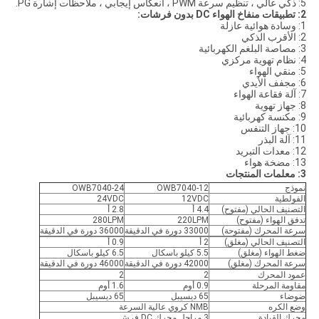
5: ذكي عالي ، تنظيم سرعة PWM ، انعكاس إيجابي ، ملاحظات إشارة PG.
2: تطبيقات منفاخ الهواء DC بدون فرشات:
1: وسادة هوائية عازلة
2: الأقرب الذكي
3: مصاصة البلغم الكهربائية
4: نظام تهوية مركزي
5: منقي الهواء
6: مجفف الأيدي
7: آلة فقاعة الهواء
8: جهاز تهوية
9: مكنسة كهربائية
10: جهاز التنفس
11: آلة البذر
12: معدات التبريد
13: مضخة هواء
3: معلمات المنتجات
نموذج
OWB7040-12
OWB7040-24
الفولطية
12VDC
24VDC
التصنيف الحالي (مفتوح)
4.4 أ
2.8 أ
تدفق الهواء (مفتوح)
220LPM
280LPM
سرعة المحرك (مفتوحة)
33000 دورة في الدقيقة
36000 دورة في الدقيقة
التصنيف الحالي (مغلق)
2 أ
0.9 أ
ضغط الهواء (مغلق)
5.5 كيلو باسكال
6.5 كيلو باسكال
سرعة المحرك (مغلق)
42000 دورة في الدقيقة
46000 دورة في الدقيقة
عمود المحرك
2
2
مقاومة المرحلة
0.9 أوم
1.6 أوم
ضوضاء
65 ديسيبل
65 ديسيبل
وضع الكره
NMB كروي عالية السرعة
محرك القيادة
3 مراحل محرك DC فرش