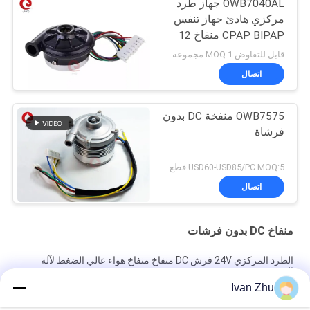
OWB7040AL جهاز طرد
مركزي هادئ جهاز تنفس
CPAP BIPAP منفاخ 12
فولت 24VDC
قابل للتفاوض MOQ:1 مجموعة
اتصال
OWB7575 منفخة DC بدون
فرشاة
USD60-USD85/PC MOQ:5 قطع (عينة متاحة)
اتصال
منفاخ DC بدون فرشات
الطرد المركزي 24V فرش DC منفاخ منفاخ هواء عالي الضغط لآلة
التعبئة
Ivan Zhu
24VDC 10.5Kpa 33M3 / H BLDC Motor Fans Greenhouse Air