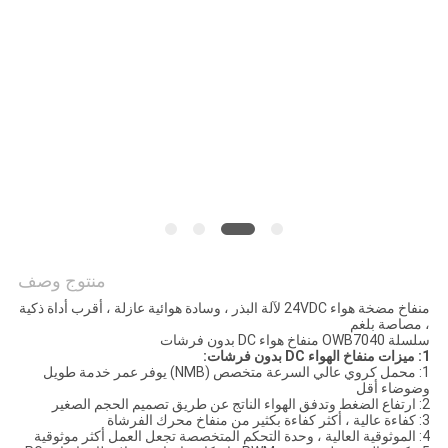
سياسة
الخصوصية
منتوج وصف
منفاخ مضخة هواء 24VDC لآلة البذر ، وسادة هوائية عازلة ، أقرب أداة ذكية
، مصاصة بلغم
سلسلة OWB7040 منفاخ هواء DC بدون فرشات
1: ميزات منفاخ الهواء DC بدون فرشات:
1: محمل كروي عالي السرعة متخصص (NMB) يوفر عمر خدمة طويل
وضوضاء أقل
2: ارتفاع الضغط وتدفق الهواء الناتج عن طريق تصميم الحجم الصغير
3: كفاءة عالية ، أكثر كفاءة بكثير من منفاخ محرك الفرشاة
4: الموثوقية العالية ، وحدة التحكم المتخصصة تجعل العمل أكثر موثوقية