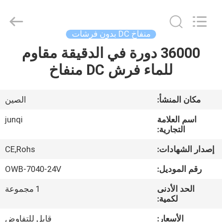
Changzhou
Junqi
International
Trade
Co.,Ltd.
منفاخ DC بدون فرشات
All
Rights
36000 دورة في الدقيقة مقاوم
المنزل
Reserved.
للماء فرش DC منفاخ
المنتجات
مكان المنشأ:
الصين
معلومات
اسم العلامة
junqi
عنا
التجارية:
إصدار الشهادات:
CE,Rohs
جولة
رقم الموديل:
OWB-7040-24V
في
الحد الأدنى
1 مجموعة
المصنع
لكمية:
الأسعار:
قابل للتفاوض