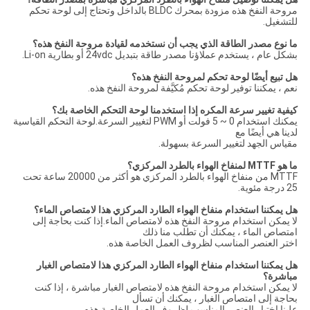
مروحة النفخ هذه مزودة بمحرك BLDC بالداخل وتحتاج إلى لوحة تحكم
للتشغيل.
ما نوع مصدر الطاقة الذي يجب أن نستخدمه لقيادة مروحة النفخ هذه؟
بشكل عام ، يستخدم عملاؤنا مصدر طاقة بتبديل 24vdc أو بطارية Li-on.
هل تبيع أيضًا لوحة تحكم لمروحة النفخ هذه؟
نعم ، يمكننا توفير لوحة تحكم مُكيَّفة لمروحة النفخ هذه.
كيفية تغيير سرعة المكره إذا استخدمنا لوحة التحكم الخاصة بك؟
يمكنك استخدام 0 ~ 5 فولت أو PWM لتغيير السرعة.لوحة التحكم القياسية
لدينا هي أيضًا مع
مقياس الجهد لتغيير السرعة بسهولة.
ما هو MTTF لمنفاخ الهواء بالطرد المركزي؟
MTTF من منفاخ الهواء بالطرد المركزي هو أكثر من 20000 ساعة تحت
25 درجة مئوية.
هل يمكننا استخدام منفاخ الهواء الطارد المركزي هذا لامتصاص الماء؟
لا يمكن استخدام مروحة النفخ هذه لامتصاص الماء.إذا كنت بحاجة إلى
امتصاص الماء ، يمكنك أن تطلب منا ذلك
اختر العنصر المناسب لظروف العمل الخاصة هذه.
هل يمكننا استخدام منفاخ الهواء الطارد المركزي هذا لامتصاص الغبار
مباشرة؟
لا يمكن استخدام مروحة النفخ هذه لامتصاص الغبار مباشرة ، إذا كنت
بحاجة إلى امتصاص الغبار ، يمكنك أن تسأل
علينا اختيار العنصر المناسب لظروف العمل الخاصة هذه.